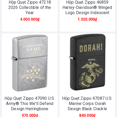
Hộp Quẹt Zippo 47218
Hộp Quẹt Zippo 46859
2026 Collectible of the
Harley-Davidson® Winged
Year
Logo Design Iridescent
4.000.000₫
1.020.000₫
Hộp Quẹt Zippo 47090 U.S.
Hộp Quẹt Zippo 47087 U.S.
Army® This We'll Defend
Marine Corps Oorah
Design Herringbone
Design Black Crackle
Sweep
970.000₫
840.000₫