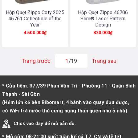
Hộp Quẹt Zippo Coty 2025
Hộp Quẹt Zippo 46706
46761 Collectible of the
Slim® Laser Pattern
Year
Design
4.500.000₫
820.000₫
Trang trước
1
/19
Trang sau
* Cửa tiệm: 377/39 Phan Văn Trị - Phường 11 - Quận Bình
Thạnh - Sài Gòn
(Hẻm lớn kế bên Bibomart, 4 bánh vào quay đầu được,
có WiFi trà nước thú cưng nựng thân quen như ở nhà)
Click vào đây để mở bản đồ.
* Mở cửa: 08-21:00 suốt tuần kể cả T7, CN và lễ tết.