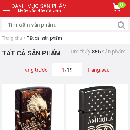
0
DANH MỤC SẢN PHẨM
Nhấn vào đây để xem
Trang chủ
/
Tất cả sản phẩm
Tìm thấy
886
sản phẩm
TẤT CẢ SẢN PHẨM
Trang trước
1
/19
Trang sau