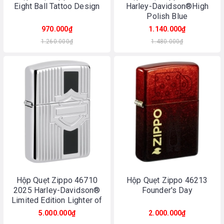
Eight Ball Tattoo Design
Harley-Davidson®High
Polish Blue
970.000₫
1.140.000₫
1.260.000₫
1.480.000₫
Hộp Quẹt Zippo 46710
Hộp Quẹt Zippo 46213
2025 Harley-Davidson®
Founder's Day
Limited Edition Lighter of
the Year
5.000.000₫
2.000.000₫