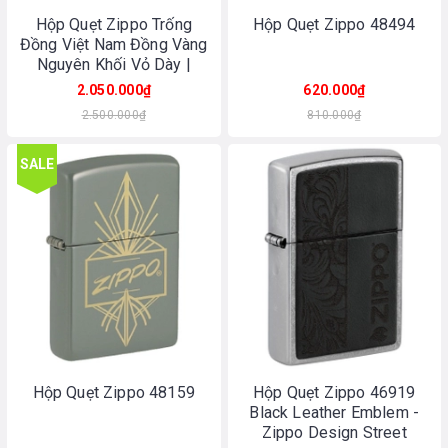
Hộp Quẹt Zippo Trống
Hộp Quẹt Zippo 48494
Đồng Việt Nam Đồng Vàng
Nguyên Khối Vỏ Dày |
Made In USA
2.050.000₫
620.000₫
2.500.000₫
810.000₫
SALE
Hộp Quẹt Zippo 48159
Hộp Quẹt Zippo 46919
Black Leather Emblem -
Zippo Design Street