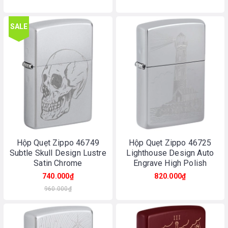
SALE
Hộp Quẹt Zippo 46749
Hộp Quẹt Zippo 46725
Subtle Skull Design Lustre
Lighthouse Design Auto
Satin Chrome
Engrave High Polish
Chrome
740.000₫
820.000₫
960.000₫