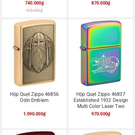
Chrome
740.000₫
870.000₫
970.000₫
Hộp Quẹt Zippo 46856
Hộp Quẹt Zippo 46837
Odin Emblem
Established 1932 Design
Multi Color Laser Two
Tone
1.090.000₫
970.000₫