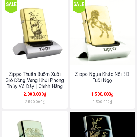
SALE
SALE
Zippo Thuận Buồm Xuôi
Zippo Ngựa Khắc Nổi 3D
Gió Đồng Vàng Khối Phong
Tuổi Ngọ
Thủy Vỏ Dày | Chính Hãng
Made In USA
2.000.000₫
1.500.000₫
2.500.000₫
2.500.000₫