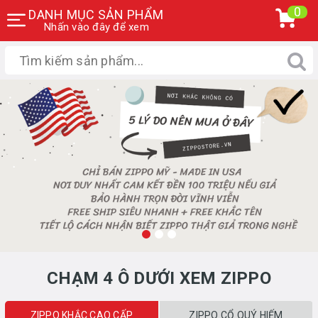
0
DANH MỤC SẢN PHẨM
Nhấn vào đây để xem
CHẠM 4 Ô DƯỚI XEM ZIPPO
ZIPPO KHẮC CAO CẤP
ZIPPO CỔ QUÝ HIẾM