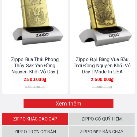
Zippo Bùa Thái Phong
Zippo Đại Bàng Vua Bầu
Thủy Sak Yan Đồng
Trời Đồng Nguyên Khối Vỏ
Nguyên Khối Vỏ Dày |
Dày | Made In USA
Made In USA
2.500.000₫
2.500.000₫
3.500.000₫
3.000.000₫
Xem thêm
ZIPPO KHẮC CAO CẤP
ZIPPO CỔ QUÝ HIẾM
ZIPPO TRƠN CƠ BẢN
ZIPPO ĐẸP BÁN CHẠY