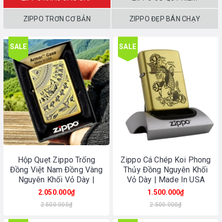
ZIPPO TRƠN CƠ BẢN
ZIPPO ĐẸP BÁN CHẠY
SALE
SALE
Hộp Quẹt Zippo Trống
Zippo Cá Chép Koi Phong
Đồng Việt Nam Đồng Vàng
Thủy Đồng Nguyên Khối
Nguyên Khối Vỏ Dày |
Vỏ Dày | Made In USA
Made In USA
2.050.000₫
1.500.000₫
2.500.000₫
2.500.000₫