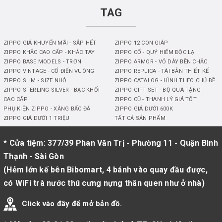
TAG
ZIPPO GIÁ KHUYẾN MÃI - SẮP HẾT
ZIPPO 12 CON GIÁP
ZIPPO KHẮC CAO CẤP - KHẮC TAY
ZIPPO CỔ - QUÝ HIẾM ĐỘC LẠ
ZIPPO BASE MODELS - TRƠN
ZIPPO ARMOR - VỎ DÀY BỀN CHẮC
ZIPPO VINTAGE - CỔ ĐIỂN VUÔNG
ZIPPO REPLICA - TÁI BẢN THIẾT KẾ
ZIPPO SLIM - SIZE NHỎ
ZIPPO CATALOG - HÌNH THEO CHỦ ĐỀ
ZIPPO STERLING SILVER - BẠC KHỐI
ZIPPO GIFT SET - BỘ QUÀ TẶNG
CAO CẤP
ZIPPO CŨ - THANH LÝ GIÁ TỐT
PHỤ KIỆN ZIPPO - XĂNG BẤC ĐÁ
ZIPPO GIÁ DƯỚI 600K
ZIPPO GIÁ DƯỚI 1 TRIỆU
TẤT CẢ SẢN PHẨM
* Cửa tiệm: 377/39 Phan Văn Trị - Phường 11 - Quận Bình
Thạnh - Sài Gòn
(Hẻm lớn kế bên Bibomart, 4 bánh vào quay đầu được,
có WiFi trà nước thú cưng nựng thân quen như ở nhà)
Click vào đây để mở bản đồ.