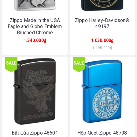
Zippo Made in the USA
Zippo Harley-Davidson®
Eagle and Globe Emblem
49197
Brushed Chrome
1.340.000₫
1.030.000₫
1.195.000₫
SALE
SALE
Bật Lửa Zippo 48601
Hộp Quẹt Zippo 48798