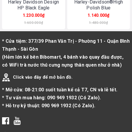
Harley Davidson Design
Harley-Davidson®High
HP Black Eagle
Polish Blue
1.230.000₫
1.140.000₫
1.600.000₫
1.480.000₫
* Cửa tiệm: 377/39 Phan Văn Trị - Phường 11 - Quận Bình
Thạnh - Sài Gòn
(Hẻm lớn kế bên Bibomart, 4 bánh vào quay đầu được,
có WiFi trà nước thú cưng nựng thân quen như ở nhà)
Click vào đây để mở bản đồ.
* Mở cửa: 08-21:00 suốt tuần kể cả T7, CN và lễ tết.
* Tư vấn mua hàng:
090 949 1932
(
Có Zalo
).
* Hỗ trợ kỹ thuật:
090 969 1932
(
Có Zalo
).