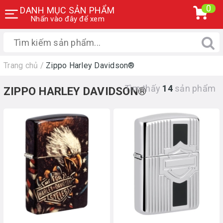
0
DANH MỤC SẢN PHẨM
Nhấn vào đây để xem
Trang chủ
/
Zippo Harley Davidson®
Tìm thấy
14
sản phẩm
ZIPPO HARLEY DAVIDSON®