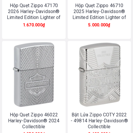
Hộp Quẹt Zippo 47170
Hộp Quẹt Zippo 46710
2026 Harley-Davidson®
2025 Harley-Davidson®
Limited Edition Lighter of
Limited Edition Lighter of
the Year
the Year
1.670.000₫
5.000.000₫
Hộp Quẹt Zippo 46022
Bật Lửa Zippo COTY 2022
Harley-Davidson® 2024
- 49814 Harley-Davidson®
Collectible
Collectible