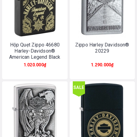
Hộp Quẹt Zippo 46680
Zippo Harley Davidson®
Harley-Davidson®
20229
American Legend Black
Matte
1.020.000₫
1.290.000₫
SALE