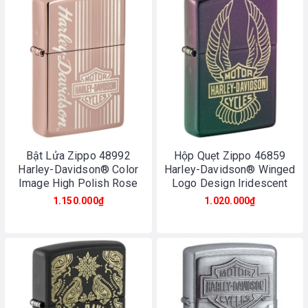
Bật Lửa Zippo 48992
Hộp Quẹt Zippo 46859
Harley-Davidson® Color
Harley-Davidson® Winged
Image High Polish Rose
Logo Design Iridescent
Gold
1.150.000₫
1.020.000₫