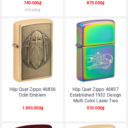
Chrome
740.000₫
870.000₫
970.000₫
Hộp Quẹt Zippo 46856
Hộp Quẹt Zippo 46837
Odin Emblem
Established 1932 Design
Multi Color Laser Two
Tone
1.090.000₫
970.000₫