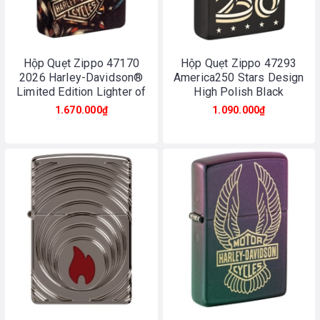
Hộp Quẹt Zippo 47170
Hộp Quẹt Zippo 47293
2026 Harley-Davidson®
America250 Stars Design
Limited Edition Lighter of
High Polish Black
the Year
1.670.000₫
1.090.000₫