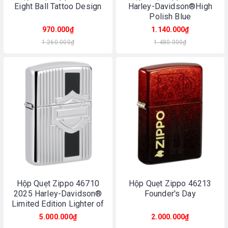
Eight Ball Tattoo Design
Harley-Davidson®High
Polish Blue
970.000₫
1.140.000₫
1.260.000₫
1.480.000₫
Hộp Quẹt Zippo 46710
Hộp Quẹt Zippo 46213
2025 Harley-Davidson®
Founder's Day
Limited Edition Lighter of
the Year
5.000.000₫
2.000.000₫