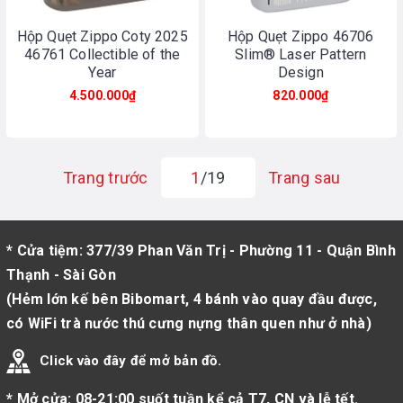
Hộp Quẹt Zippo Coty 2025
Hộp Quẹt Zippo 46706
46761 Collectible of the
Slim® Laser Pattern
Year
Design
4.500.000₫
820.000₫
Trang trước
1
/19
Trang sau
* Cửa tiệm: 377/39 Phan Văn Trị - Phường 11 - Quận Bình
Thạnh - Sài Gòn
(Hẻm lớn kế bên Bibomart, 4 bánh vào quay đầu được,
có WiFi trà nước thú cưng nựng thân quen như ở nhà)
Click vào đây để mở bản đồ.
* Mở cửa: 08-21:00 suốt tuần kể cả T7, CN và lễ tết.