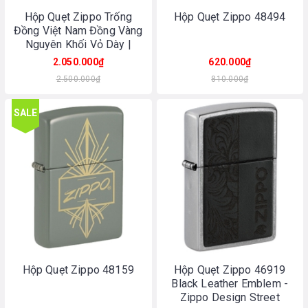
Hộp Quẹt Zippo Trống
Hộp Quẹt Zippo 48494
Đồng Việt Nam Đồng Vàng
Nguyên Khối Vỏ Dày |
Made In USA
2.050.000₫
620.000₫
2.500.000₫
810.000₫
SALE
Hộp Quẹt Zippo 48159
Hộp Quẹt Zippo 46919
Black Leather Emblem -
Zippo Design Street