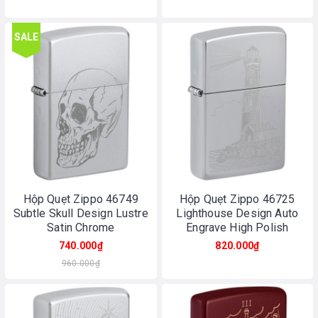
SALE
Hộp Quẹt Zippo 46749
Hộp Quẹt Zippo 46725
Subtle Skull Design Lustre
Lighthouse Design Auto
Satin Chrome
Engrave High Polish
Chrome
740.000₫
820.000₫
960.000₫