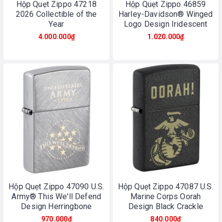
Hộp Quẹt Zippo 47218
Hộp Quẹt Zippo 46859
2026 Collectible of the
Harley-Davidson® Winged
Year
Logo Design Iridescent
4.000.000₫
1.020.000₫
Hộp Quẹt Zippo 47090 U.S.
Hộp Quẹt Zippo 47087 U.S.
Army® This We'll Defend
Marine Corps Oorah
Design Herringbone
Design Black Crackle
Sweep
970.000₫
840.000₫