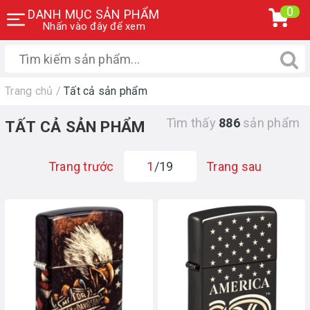
0
DANH MỤC SẢN PHẨM
Nhấn vào đây để xem
Trang chủ
/
Tất cả sản phẩm
Tìm thấy
886
sản phẩm
TẤT CẢ SẢN PHẨM
Trang trước
1
/19
Trang sau