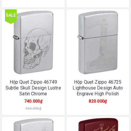
SALE
Hộp Quẹt Zippo 46749
Hộp Quẹt Zippo 46725
Subtle Skull Design Lustre
Lighthouse Design Auto
Satin Chrome
Engrave High Polish
Chrome
740.000₫
820.000₫
960.000₫