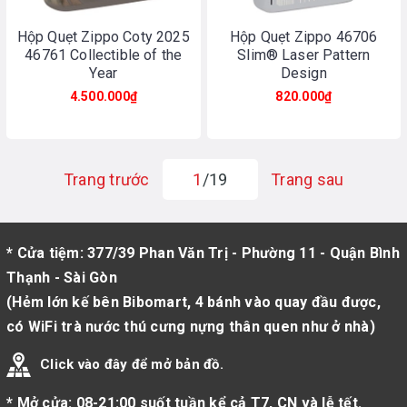
Hộp Quẹt Zippo Coty 2025
Hộp Quẹt Zippo 46706
46761 Collectible of the
Slim® Laser Pattern
Year
Design
4.500.000₫
820.000₫
Trang trước
1
/19
Trang sau
* Cửa tiệm: 377/39 Phan Văn Trị - Phường 11 - Quận Bình
Thạnh - Sài Gòn
(Hẻm lớn kế bên Bibomart, 4 bánh vào quay đầu được,
có WiFi trà nước thú cưng nựng thân quen như ở nhà)
Click vào đây để mở bản đồ.
* Mở cửa: 08-21:00 suốt tuần kể cả T7, CN và lễ tết.