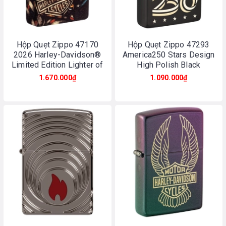
Hộp Quẹt Zippo 47170
Hộp Quẹt Zippo 47293
2026 Harley-Davidson®
America250 Stars Design
Limited Edition Lighter of
High Polish Black
the Year
1.670.000₫
1.090.000₫