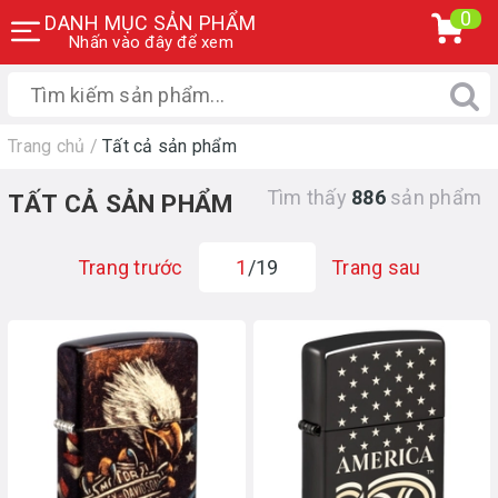
0
DANH MỤC SẢN PHẨM
Nhấn vào đây để xem
Trang chủ
/
Tất cả sản phẩm
Tìm thấy
886
sản phẩm
TẤT CẢ SẢN PHẨM
Trang trước
1
/19
Trang sau