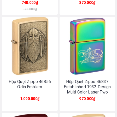
Chrome
740.000₫
870.000₫
970.000₫
Hộp Quẹt Zippo 46856
Hộp Quẹt Zippo 46837
Odin Emblem
Established 1932 Design
Multi Color Laser Two
Tone
1.090.000₫
970.000₫