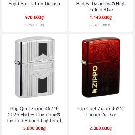
Eight Ball Tattoo Design
Harley-Davidson®High
Polish Blue
970.000₫
1.140.000₫
1.260.000₫
1.480.000₫
Hộp Quẹt Zippo 46710
Hộp Quẹt Zippo 46213
2025 Harley-Davidson®
Founder's Day
Limited Edition Lighter of
the Year
5.000.000₫
2.000.000₫