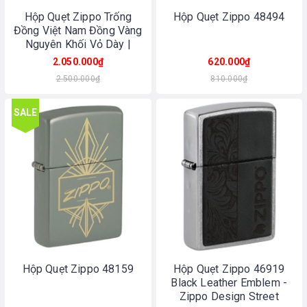
Hộp Quẹt Zippo Trống
Hộp Quẹt Zippo 48494
Đồng Việt Nam Đồng Vàng
Nguyên Khối Vỏ Dày |
Made In USA
2.050.000₫
620.000₫
2.500.000₫
810.000₫
SALE
Hộp Quẹt Zippo 48159
Hộp Quẹt Zippo 46919
Black Leather Emblem -
Zippo Design Street