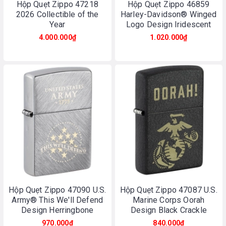
Hộp Quẹt Zippo 47218
Hộp Quẹt Zippo 46859
2026 Collectible of the
Harley-Davidson® Winged
Year
Logo Design Iridescent
4.000.000₫
1.020.000₫
Hộp Quẹt Zippo 47090 U.S.
Hộp Quẹt Zippo 47087 U.S.
Army® This We'll Defend
Marine Corps Oorah
Design Herringbone
Design Black Crackle
Sweep
970.000₫
840.000₫