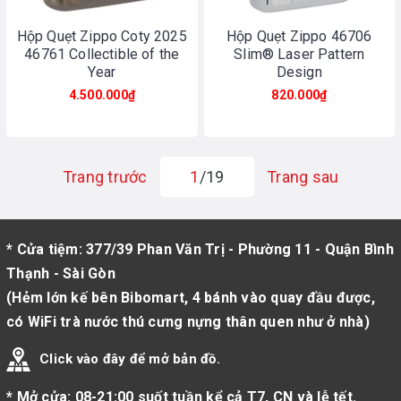
Hộp Quẹt Zippo Coty 2025
Hộp Quẹt Zippo 46706
46761 Collectible of the
Slim® Laser Pattern
Year
Design
4.500.000₫
820.000₫
Trang trước
1
/19
Trang sau
* Cửa tiệm: 377/39 Phan Văn Trị - Phường 11 - Quận Bình
Thạnh - Sài Gòn
(Hẻm lớn kế bên Bibomart, 4 bánh vào quay đầu được,
có WiFi trà nước thú cưng nựng thân quen như ở nhà)
Click vào đây để mở bản đồ.
* Mở cửa: 08-21:00 suốt tuần kể cả T7, CN và lễ tết.