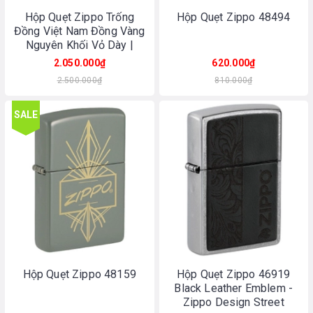
Hộp Quẹt Zippo Trống
Hộp Quẹt Zippo 48494
Đồng Việt Nam Đồng Vàng
Nguyên Khối Vỏ Dày |
Made In USA
2.050.000₫
620.000₫
2.500.000₫
810.000₫
SALE
Hộp Quẹt Zippo 48159
Hộp Quẹt Zippo 46919
Black Leather Emblem -
Zippo Design Street