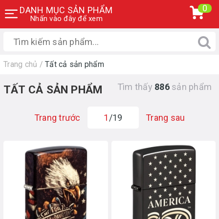
0
DANH MỤC SẢN PHẨM
Nhấn vào đây để xem
Trang chủ
/
Tất cả sản phẩm
Tìm thấy
886
sản phẩm
TẤT CẢ SẢN PHẨM
Trang trước
1
/19
Trang sau