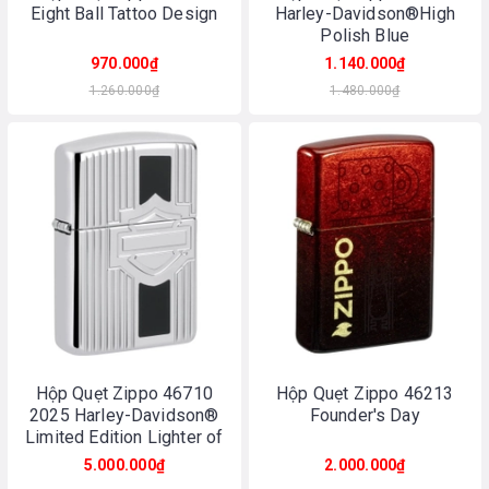
Eight Ball Tattoo Design
Harley-Davidson®High
Polish Blue
970.000₫
1.140.000₫
1.260.000₫
1.480.000₫
Hộp Quẹt Zippo 46710
Hộp Quẹt Zippo 46213
2025 Harley-Davidson®
Founder's Day
Limited Edition Lighter of
the Year
5.000.000₫
2.000.000₫