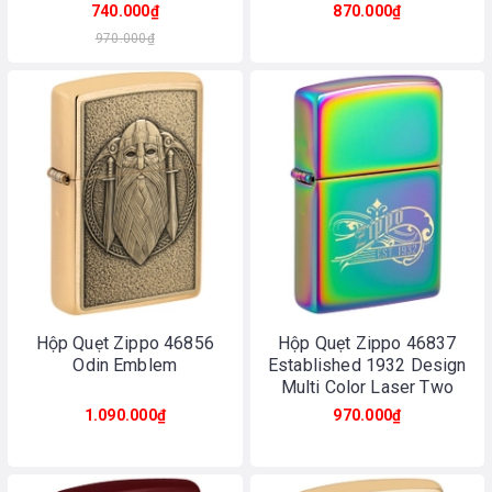
Chrome
740.000₫
870.000₫
970.000₫
Hộp Quẹt Zippo 46856
Hộp Quẹt Zippo 46837
Odin Emblem
Established 1932 Design
Multi Color Laser Two
Tone
1.090.000₫
970.000₫