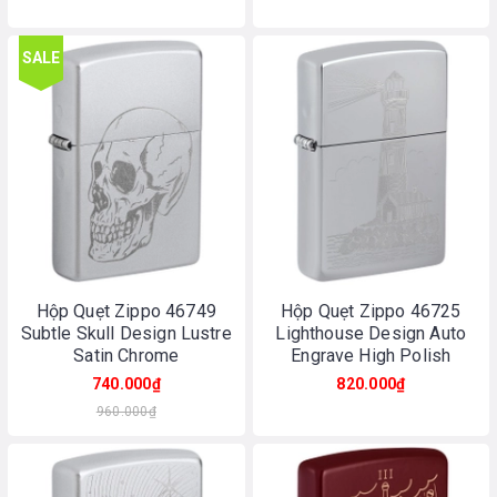
SALE
Hộp Quẹt Zippo 46749
Hộp Quẹt Zippo 46725
Subtle Skull Design Lustre
Lighthouse Design Auto
Satin Chrome
Engrave High Polish
Chrome
740.000₫
820.000₫
960.000₫