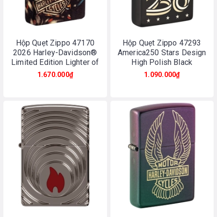
Hộp Quẹt Zippo 47170
Hộp Quẹt Zippo 47293
2026 Harley-Davidson®
America250 Stars Design
Limited Edition Lighter of
High Polish Black
the Year
1.670.000₫
1.090.000₫