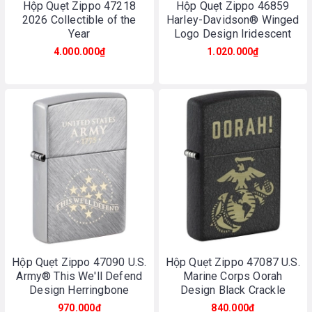
Hộp Quẹt Zippo 47218
Hộp Quẹt Zippo 46859
2026 Collectible of the
Harley-Davidson® Winged
Year
Logo Design Iridescent
4.000.000₫
1.020.000₫
Hộp Quẹt Zippo 47090 U.S.
Hộp Quẹt Zippo 47087 U.S.
Army® This We'll Defend
Marine Corps Oorah
Design Herringbone
Design Black Crackle
Sweep
970.000₫
840.000₫