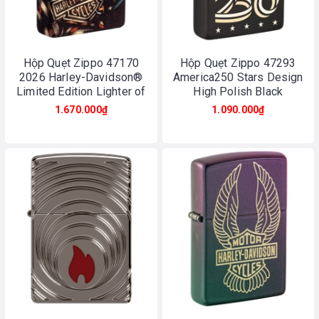
Hộp Quẹt Zippo 47170
Hộp Quẹt Zippo 47293
2026 Harley-Davidson®
America250 Stars Design
Limited Edition Lighter of
High Polish Black
the Year
1.670.000₫
1.090.000₫