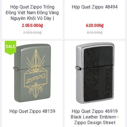
Hộp Quẹt Zippo Trống
Hộp Quẹt Zippo 48494
Đồng Việt Nam Đồng Vàng
Nguyên Khối Vỏ Dày |
Made In USA
2.050.000₫
620.000₫
2.500.000₫
810.000₫
SALE
Hộp Quẹt Zippo 48159
Hộp Quẹt Zippo 46919
Black Leather Emblem -
Zippo Design Street