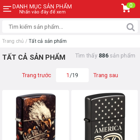
0
DANH MỤC SẢN PHẨM
Nhấn vào đây để xem
Trang chủ
/
Tất cả sản phẩm
Tìm thấy
886
sản phẩm
TẤT CẢ SẢN PHẨM
Trang trước
1
/19
Trang sau