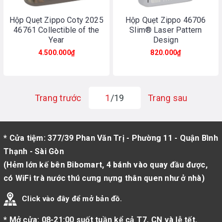
Hộp Quẹt Zippo Coty 2025
Hộp Quẹt Zippo 46706
46761 Collectible of the
Slim® Laser Pattern
Year
Design
4.500.000₫
820.000₫
Trang trước
1
/19
Trang sau
* Cửa tiệm: 377/39 Phan Văn Trị - Phường 11 - Quận Bình
Thạnh - Sài Gòn
(Hẻm lớn kế bên Bibomart, 4 bánh vào quay đầu được,
có WiFi trà nước thú cưng nựng thân quen như ở nhà)
Click vào đây để mở bản đồ.
* Mở cửa: 08-21:00 suốt tuần kể cả T7, CN và lễ tết.