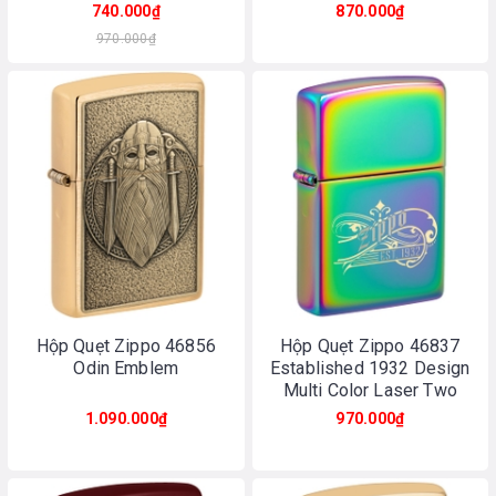
Chrome
740.000₫
870.000₫
970.000₫
Hộp Quẹt Zippo 46856
Hộp Quẹt Zippo 46837
Odin Emblem
Established 1932 Design
Multi Color Laser Two
Tone
1.090.000₫
970.000₫