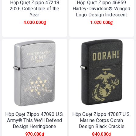
Hộp Quẹt Zippo 47218
Hộp Quẹt Zippo 46859
2026 Collectible of the
Harley-Davidson® Winged
Year
Logo Design Iridescent
4.000.000₫
1.020.000₫
Hộp Quẹt Zippo 47090 U.S.
Hộp Quẹt Zippo 47087 U.S.
Army® This We'll Defend
Marine Corps Oorah
Design Herringbone
Design Black Crackle
Sweep
970.000₫
840.000₫