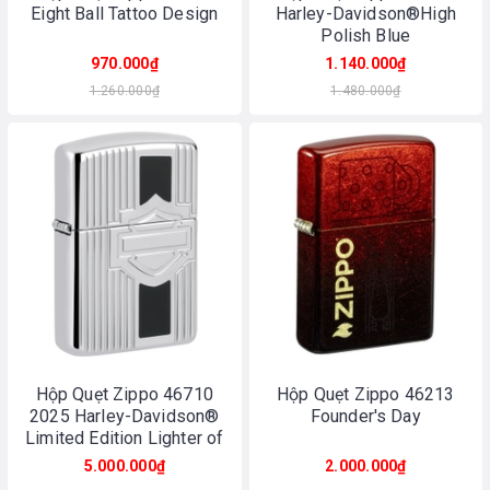
Eight Ball Tattoo Design
Harley-Davidson®High
Polish Blue
970.000₫
1.140.000₫
1.260.000₫
1.480.000₫
Hộp Quẹt Zippo 46710
Hộp Quẹt Zippo 46213
2025 Harley-Davidson®
Founder's Day
Limited Edition Lighter of
the Year
5.000.000₫
2.000.000₫