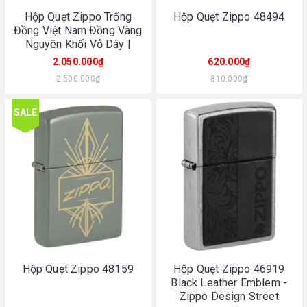
Hộp Quẹt Zippo Trống
Hộp Quẹt Zippo 48494
Đồng Việt Nam Đồng Vàng
Nguyên Khối Vỏ Dày |
Made In USA
2.050.000₫
620.000₫
2.500.000₫
810.000₫
SALE
Hộp Quẹt Zippo 48159
Hộp Quẹt Zippo 46919
Black Leather Emblem -
Zippo Design Street