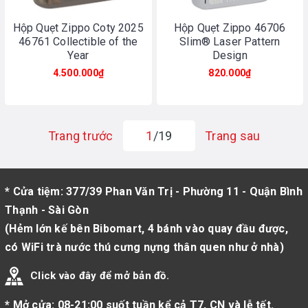
Hộp Quẹt Zippo Coty 2025
Hộp Quẹt Zippo 46706
46761 Collectible of the
Slim® Laser Pattern
Year
Design
4.500.000₫
820.000₫
Trang trước
1
/19
Trang sau
* Cửa tiệm: 377/39 Phan Văn Trị - Phường 11 - Quận Bình
Thạnh - Sài Gòn
(Hẻm lớn kế bên Bibomart, 4 bánh vào quay đầu được,
có WiFi trà nước thú cưng nựng thân quen như ở nhà)
Click vào đây để mở bản đồ.
* Mở cửa: 08-21:00 suốt tuần kể cả T7, CN và lễ tết.