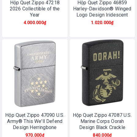
Hộp Quẹt Zippo 47218
Hộp Quẹt Zippo 46859
2026 Collectible of the
Harley-Davidson® Winged
Year
Logo Design Iridescent
4.000.000₫
1.020.000₫
Hộp Quẹt Zippo 47090 U.S.
Hộp Quẹt Zippo 47087 U.S.
Army® This We'll Defend
Marine Corps Oorah
Design Herringbone
Design Black Crackle
Sweep
970.000₫
840.000₫