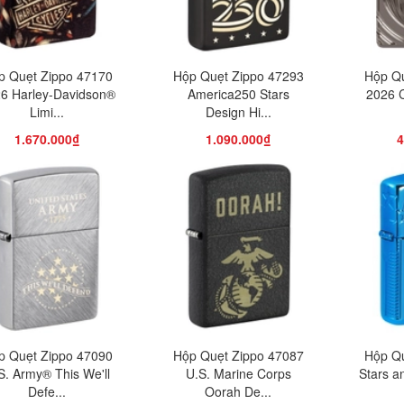
p Quẹt Zippo 47170
Hộp Quẹt Zippo 47293
Hộp Qu
6 Harley-Davidson®
America250 Stars
2026 C
Limi...
Design Hi...
1.670.000₫
1.090.000₫
4
p Quẹt Zippo 47090
Hộp Quẹt Zippo 47087
Hộp Qu
S. Army® This We'll
U.S. Marine Corps
Stars a
Defe...
Oorah De...