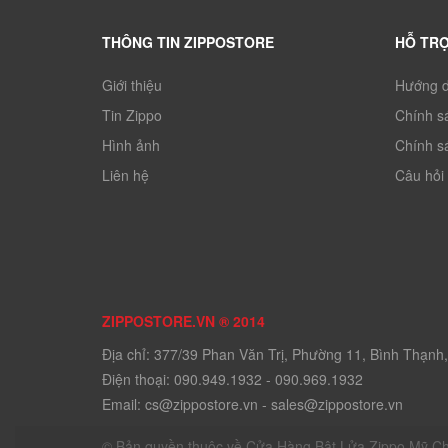
THÔNG TIN ZIPPOSTORE
HỖ TR
Giới thiệu
Hướng d
Tin Zippo
Chính sá
Hình ảnh
Chính s
Liên hệ
Câu hỏi
ZIPPOSTORE.VN ® 2014
Địa chỉ: 377/39 Phan Văn Trị, Phường 11, Bình Thạnh
Điện thoại: 090.949.1932 - 090.969.1932
Email: cs@zippostore.vn - sales@zippostore.vn
© Bản quyền thuộc về Cửa Hàng Bật Lửa Zippo Mỹ Ch