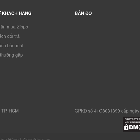
Ợ KHÁCH HÀNG
BẢN ĐỒ
ẫn mua Zippo
ch đổi trả
ách bảo mật
 thường gặp
, TP. HCM
GPKD số 41O8031399 cấp ngày 
ính Hãng | ZippoStore.vn