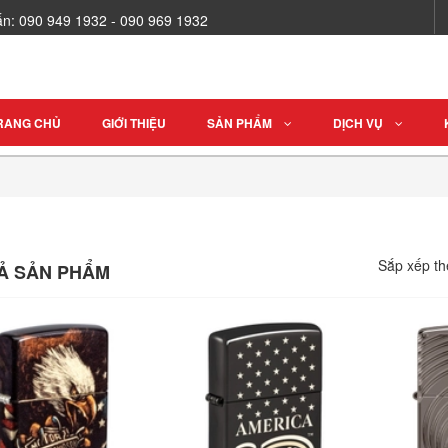
vấn: 090 949 1932 - 090 969 1932
RANG CHỦ
GIỚI THIỆU
SẢN PHẨM
DỊCH VỤ
Sắp xếp th
CẢ SẢN PHẨM