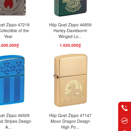
ẹt Zippo 47218
Hộp Quẹt Zippo 46859
ollectible of the
Harley-Davidson®
Year
Winged Lo...
.000.000₫
1.020.000₫
ẹt Zippo 46929
Hộp Quẹt Zippo 47147
nd Stripes Design
Moon Dragon Design
A...
High Po...