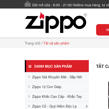
Giờ mở cửa : 8:00 - 21:00 Hotline mua hàng, tư 
T
Trang chủ
/
Tất cả sản phẩm
TẤT 
DANH MỤC SẢN PHẨM
Zippo Giá Khuyến Mãi - Sắp Hết
Zippo 12 Con Giáp
Zippo Khắc Cao Cấp - Khắc Tay
Zippo Cổ - Quý Hiếm Độc Lạ