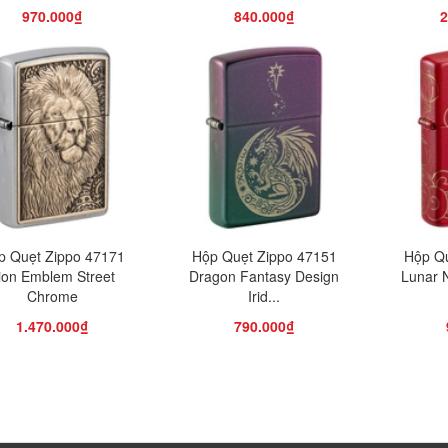
970.000₫
840.000₫
2
p Quẹt Zippo 47171
Hộp Quẹt Zippo 47151
Hộp Qu
ion Emblem Street
Dragon Fantasy Design
Lunar 
Chrome
Irid...
1.470.000₫
790.000₫