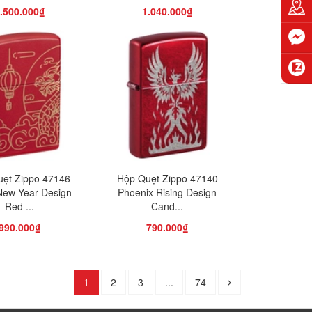
.500.000₫
1.040.000₫
ẹt Zippo 47146
Hộp Quẹt Zippo 47140
New Year Design
Phoenix Rising Design
Red ...
Cand...
990.000₫
790.000₫
1
2
3
...
74