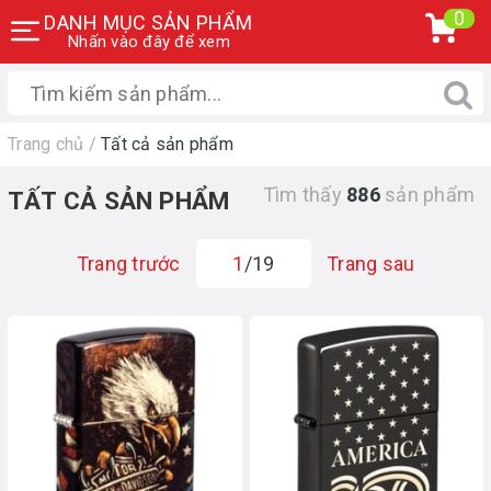
0
DANH MỤC SẢN PHẨM
Nhấn vào đây để xem
Trang chủ
/
Tất cả sản phẩm
Tìm thấy
886
sản phẩm
TẤT CẢ SẢN PHẨM
Trang trước
1
/19
Trang sau