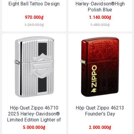
Eight Ball Tattoo Design
Harley-Davidson®High
Polish Blue
970.000₫
1.140.000₫
1.260.000₫
1.480.000₫
Hộp Quẹt Zippo 46710
Hộp Quẹt Zippo 46213
2025 Harley-Davidson®
Founder's Day
Limited Edition Lighter of
the Year
5.000.000₫
2.000.000₫