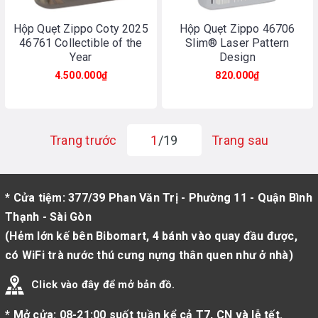
Hộp Quẹt Zippo Coty 2025
Hộp Quẹt Zippo 46706
46761 Collectible of the
Slim® Laser Pattern
Year
Design
4.500.000₫
820.000₫
Trang trước
1
/19
Trang sau
* Cửa tiệm: 377/39 Phan Văn Trị - Phường 11 - Quận Bình
Thạnh - Sài Gòn
(Hẻm lớn kế bên Bibomart, 4 bánh vào quay đầu được,
có WiFi trà nước thú cưng nựng thân quen như ở nhà)
Click vào đây để mở bản đồ.
* Mở cửa: 08-21:00 suốt tuần kể cả T7, CN và lễ tết.