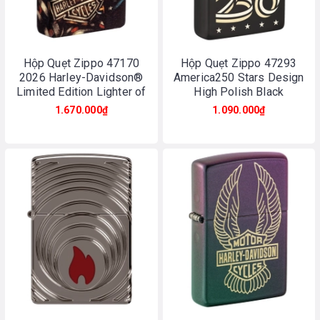
Hộp Quẹt Zippo 47170
Hộp Quẹt Zippo 47293
2026 Harley-Davidson®
America250 Stars Design
Limited Edition Lighter of
High Polish Black
the Year
1.670.000₫
1.090.000₫