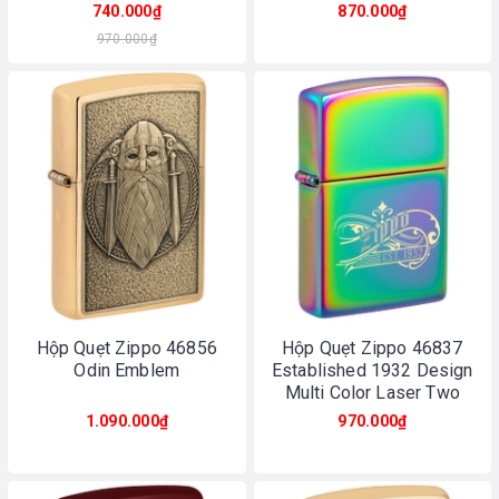
Chrome
740.000₫
870.000₫
970.000₫
Hộp Quẹt Zippo 46856
Hộp Quẹt Zippo 46837
Odin Emblem
Established 1932 Design
Multi Color Laser Two
Tone
1.090.000₫
970.000₫