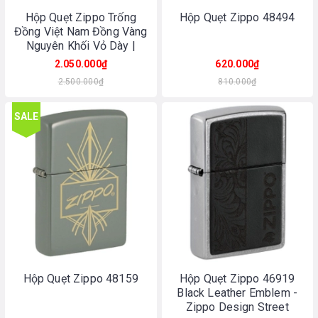
Hộp Quẹt Zippo Trống
Hộp Quẹt Zippo 48494
Đồng Việt Nam Đồng Vàng
Nguyên Khối Vỏ Dày |
Made In USA
2.050.000₫
620.000₫
2.500.000₫
810.000₫
SALE
Hộp Quẹt Zippo 48159
Hộp Quẹt Zippo 46919
Black Leather Emblem -
Zippo Design Street