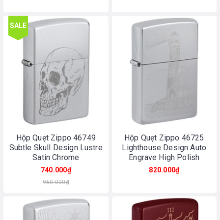
SALE
Hộp Quẹt Zippo 46749
Hộp Quẹt Zippo 46725
Subtle Skull Design Lustre
Lighthouse Design Auto
Satin Chrome
Engrave High Polish
Chrome
740.000₫
820.000₫
960.000₫