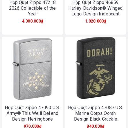
Hộp Quẹt Zippo 47218
Hộp Quẹt Zippo 46859
2026 Collectible of the
Harley-Davidson® Winged
Year
Logo Design Iridescent
4.000.000₫
1.020.000₫
Hộp Quẹt Zippo 47090 U.S.
Hộp Quẹt Zippo 47087 U.S.
Army® This We'll Defend
Marine Corps Oorah
Design Herringbone
Design Black Crackle
Sweep
970.000₫
840.000₫