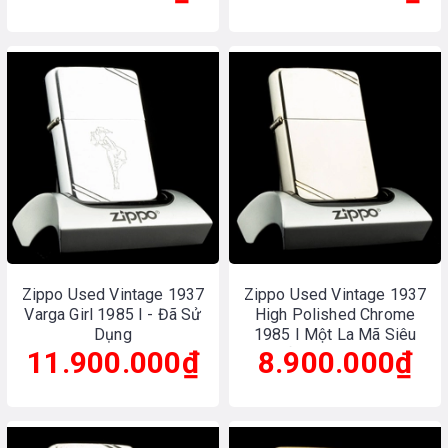
Zippo Used Vintage 1937
Zippo Used Vintage 1937
Varga Girl 1985 I - Đã Sử
High Polished Chrome
Dụng
1985 I Một La Mã Siêu
11.900.000₫
8.900.000₫
Hiếm - Đã Sử Dụng