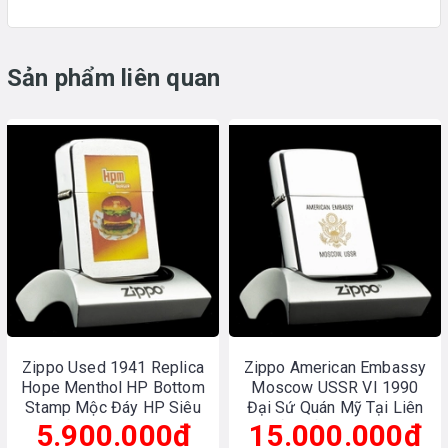
Sản phẩm liên quan
Zippo Used 1941 Replica
Zippo American Embassy
Hope Menthol HP Bottom
Moscow USSR VI 1990
Stamp Mộc Đáy HP Siêu
Đại Sứ Quán Mỹ Tại Liên
5.900.000₫
Hiếm - Đã Sử Dụng
Xô Rất Hiếm - Đã Sử Dụng
15.000.000₫