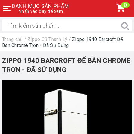
0
DANH MỤC SẢN PHẨM
Nhấn vào đây để xem
Trang chủ
/
Zippo Cũ Thanh Lý
/
Zippo 1940 Barcroft Để
Bàn Chrome Trơn - Đã Sử Dụng
ZIPPO 1940 BARCROFT ĐỂ BÀN CHROME
TRƠN - ĐÃ SỬ DỤNG