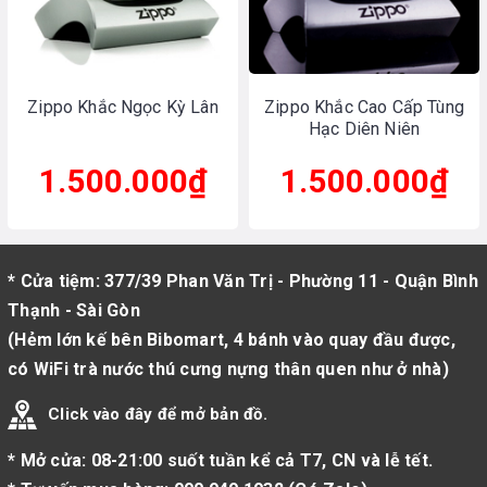
Zippo Khắc Ngọc Kỳ Lân
Zippo Khắc Cao Cấp Tùng
Hạc Diên Niên
1.500.000₫
1.500.000₫
* Cửa tiệm: 377/39 Phan Văn Trị - Phường 11 - Quận Bình
Thạnh - Sài Gòn
(Hẻm lớn kế bên Bibomart, 4 bánh vào quay đầu được,
có WiFi trà nước thú cưng nựng thân quen như ở nhà)
Click vào đây để mở bản đồ.
* Mở cửa: 08-21:00 suốt tuần kể cả T7, CN và lễ tết.