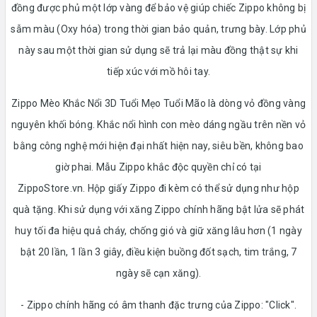
đồng được phủ một lớp vàng để bảo vệ giúp chiếc Zippo không bị
sẫm màu (Oxy hóa) trong thời gian bảo quản, trưng bày. Lớp phủ
này sau một thời gian sử dụng sẽ trả lại màu đồng thật sự khi
tiếp xúc với mồ hôi tay.
Zippo Mèo Khắc Nổi 3D Tuổi Mẹo Tuổi Mão là dòng vỏ đồng vàng
nguyên khối bóng. Khắc nổi hình con mèo dáng ngầu trên nền vỏ
bằng công nghệ mới hiện đại nhất hiện nay, siêu bền, không bao
giờ phai. Mẫu Zippo khắc độc quyền chỉ có tại
ZippoStore.vn. Hộp giấy Zippo đi kèm có thể sử dụng như hộp
quà tặng. Khi sử dụng với xăng Zippo chính hãng bật lửa sẽ phát
huy tối đa hiệu quả cháy, chống gió và giữ xăng lâu hơn (1 ngày
bật 20 lần, 1 lần 3 giây, điều kiện buồng đốt sạch, tim trắng, 7
ngày sẽ cạn xăng).
- Zippo chính hãng có âm thanh đặc trưng của Zippo: "Click".