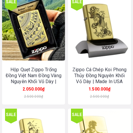
SALE
SALE
Hộp Quẹt Zippo Trống
Zippo Cá Chép Koi Phong
Đồng Việt Nam Đồng Vàng
Thủy Đồng Nguyên Khối
Nguyên Khối Vỏ Dày |
Vỏ Dày | Made In USA
Made In USA
2.050.000₫
1.500.000₫
2.500.000₫
2.500.000₫
SALE
SALE