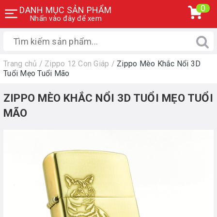
0
DANH MỤC SẢN PHẨM
Nhấn vào đây để xem
Trang chủ
/
Zippo 12 Con Giáp
/
Zippo Mèo Khắc Nổi 3D
Tuổi Mẹo Tuổi Mão
ZIPPO MÈO KHẮC NỔI 3D TUỔI MẸO TUỔI
MÃO