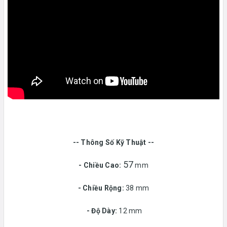
-- Thông Số Kỹ Thuật --
57
- Chiều Cao:
mm
- Chiều Rộng:
38 mm
-
Độ Dày:
12 mm