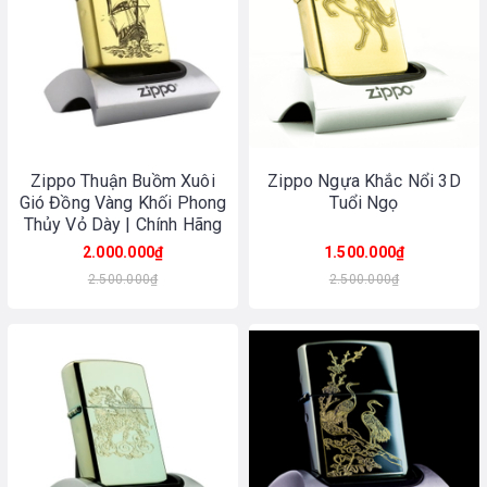
Zippo Thuận Buồm Xuôi
Zippo Ngựa Khắc Nổi 3D
Gió Đồng Vàng Khối Phong
Tuổi Ngọ
Thủy Vỏ Dày | Chính Hãng
Made In USA
2.000.000₫
1.500.000₫
2.500.000₫
2.500.000₫