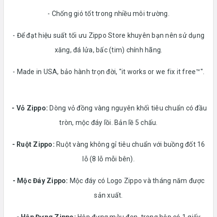
- Chống gió tốt trong nhiều môi trường.
- Để đạt hiệu suất tối ưu Zippo Store khuyên bạn nên sử dụng
xăng, đá lửa, bấc (tim) chính hãng.
- Made in USA, bảo hành trọn đời, "it works or we fix it free™".
- Vỏ Zippo:
Dòng vỏ đồng vàng nguyên khối tiêu chuẩn có đầu
tròn, mộc đáy lồi. Bản lề 5 chấu.
-
Ruột Zippo:
Ruột vàng không gỉ tiêu chuẩn với buồng đốt 16
lỗ (8 lỗ mỗi bên).
- Mộc Đáy Zippo:
Mộc đáy có Logo Zippo và tháng năm được
sản xuất.
-
Hộp Đựng Zippo:
Hộp đựng màu đen, trong hộp có 1 giấy