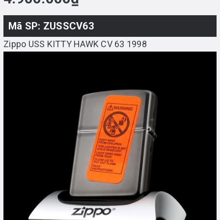
Mã SP: ZUSSCV63
Zippo USS KITTY HAWK CV 63 1998