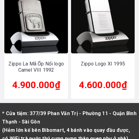
Zippo La Mã Ốp Nổi logo
Zippo Logo XI 1995
Camel VIII 1992
4.900.000₫
4.600.000₫
* Cửa tiệm: 377/39 Phan Văn Trị - Phường 11 - Quận Bình
Thạnh - Sài Gòn
(Hẻm lớn kế bên Bibomart, 4 bánh vào quay đầu được,
có WiFi trà nước thú cưng nựng thân quen như ở nhà)