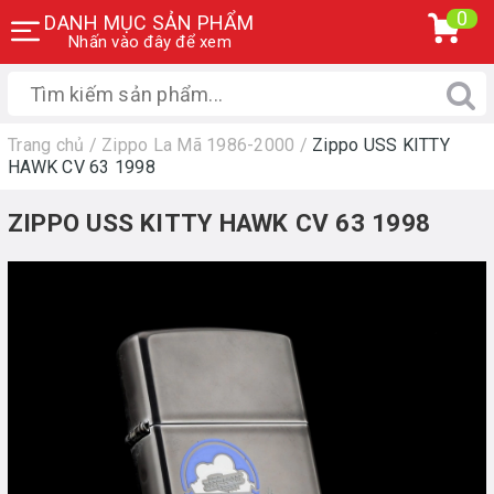
0
DANH MỤC SẢN PHẨM
Nhấn vào đây để xem
Trang chủ
/
Zippo La Mã 1986-2000
/
Zippo USS KITTY
HAWK CV 63 1998
ZIPPO USS KITTY HAWK CV 63 1998