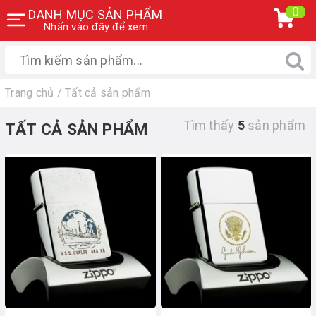
0
DANH MỤC SẢN PHẨM
Nhấn vào đây để xem
Trang chủ
/
Tất cả sản phẩm
Tìm thấy
5
sản phẩm
TẤT CẢ SẢN PHẨM