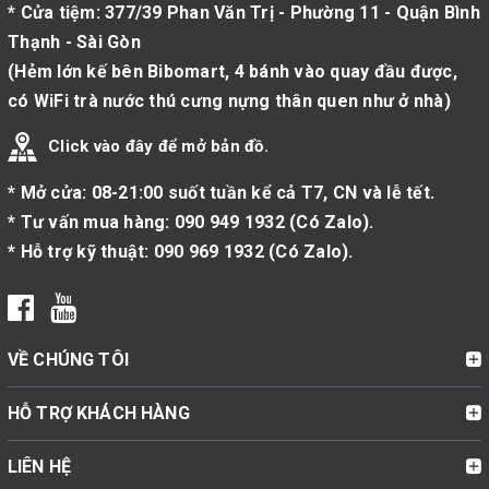
* Cửa tiệm: 377/39 Phan Văn Trị - Phường 11 - Quận Bình
Thạnh - Sài Gòn
(Hẻm lớn kế bên Bibomart, 4 bánh vào quay đầu được,
có WiFi trà nước thú cưng nựng thân quen như ở nhà)
Click vào đây để mở bản đồ.
* Mở cửa: 08-21:00 suốt tuần kể cả T7, CN và lễ tết.
* Tư vấn mua hàng:
090 949 1932
(
Có Zalo
).
* Hỗ trợ kỹ thuật:
090 969 1932
(
Có Zalo
).
VỀ CHÚNG TÔI
HỖ TRỢ KHÁCH HÀNG
LIÊN HỆ