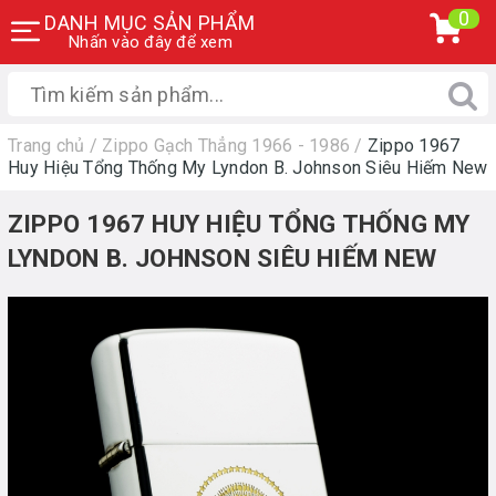
0
DANH MỤC SẢN PHẨM
Nhấn vào đây để xem
Trang chủ
/
Zippo Gạch Thẳng 1966 - 1986
/
Zippo 1967
Huy Hiệu Tổng Thống My Lyndon B. Johnson Siêu Hiếm New
ZIPPO 1967 HUY HIỆU TỔNG THỐNG MY
LYNDON B. JOHNSON SIÊU HIẾM NEW