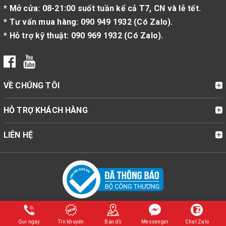
* Mở cửa: 08-21:00 suốt tuần kể cả T7, CN và lễ tết.
* Tư vấn mua hàng:
090 949 1932
(
Có Zalo
).
* Hỗ trợ kỹ thuật:
090 969 1932
(
Có Zalo
).
VỀ CHÚNG TÔI
HỖ TRỢ KHÁCH HÀNG
LIÊN HỆ
© Bản quyền thuộc về Cửa Hàng Bật Lửa Zippo Mỹ Chính Hãng |
ZippoStore.vn | Cung cấp bởi
Sapo
Gọi ngay
Tin khuyến
Bản đồ
Messenger
Chat Zalo