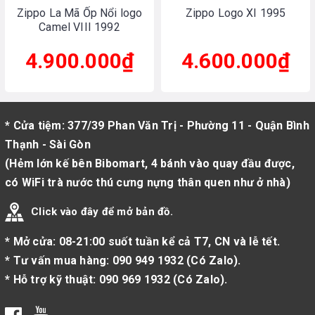
Zippo La Mã Ốp Nổi logo
Zippo Logo XI 1995
Camel VIII 1992
4.900.000₫
4.600.000₫
* Cửa tiệm: 377/39 Phan Văn Trị - Phường 11 - Quận Bình
Thạnh - Sài Gòn
(Hẻm lớn kế bên Bibomart, 4 bánh vào quay đầu được,
có WiFi trà nước thú cưng nựng thân quen như ở nhà)
Click vào đây để mở bản đồ.
* Mở cửa: 08-21:00 suốt tuần kể cả T7, CN và lễ tết.
* Tư vấn mua hàng:
090 949 1932
(
Có Zalo
).
* Hỗ trợ kỹ thuật:
090 969 1932
(
Có Zalo
).