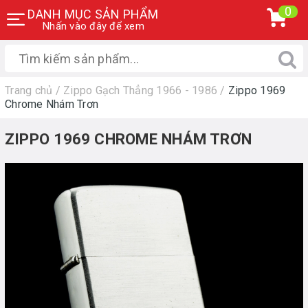
0
DANH MỤC SẢN PHẨM
Nhấn vào đây để xem
Trang chủ
/
Zippo Gạch Thẳng 1966 - 1986
/
Zippo 1969
Chrome Nhám Trơn
ZIPPO 1969 CHROME NHÁM TRƠN