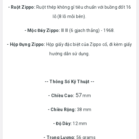
-
Ruột Zippo:
Ruột thép không gỉ tiêu chuẩn với buồng đốt 16
lỗ (8 lỗ mỗi bên).
- Mộc Đáy Zippo:
lll lll (6 gjach thẳng) - 1968.
-
Hộp Đựng Zippo:
Hộp giấy đặc biệt của Zippo cổ, đi kèm giấy
hướng dẫn sử dụng.
-- Thông Số Kỹ Thuật --
57
- Chiều Cao:
mm
- Chiều Rộng:
38 mm
-
Độ Dày:
12 mm
-
Trọng Lượng:
56 grams