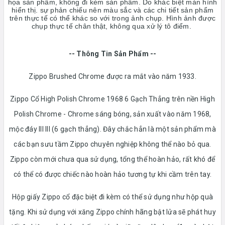
họa sản phẩm, không đi kèm sản phẩm. Do khác biệt màn hình
hiển thị. sự phản chiếu nên màu sắc và các chi tiết sản phẩm
trên thực tế có thể khác so với trong ảnh chụp. Hình ảnh được
chụp thực tế chân thật, không qua xử lý tô điểm.
-- Thông Tin Sản Phẩm --
Zippo Brushed Chrome được ra mắt vào năm 1933.
Zippo Cổ High Polish Chrome 1968 6 Gạch Thẳng trên nền High
Polish Chrome - Chrome sáng bóng, sản xuất vào năm 1968,
mộc đáy lll lll (6 gạch thẳng). Đây chắc hẳn là một sản phẩm mà
các bạn sưu tầm Zippo chuyên nghiệp không thể nào bỏ qua.
Zippo còn mới chưa qua sử dụng, tổng thể hoàn hảo, rất khó để
có thể có được chiếc nào hoàn hảo tương tự khi cầm trên tay.
Hộp giấy Zippo cổ đặc biệt đi kèm có thể sử dụng như hộp quà
tặng. Khi sử dụng với xăng Zippo chính hãng bật lửa sẽ phát huy