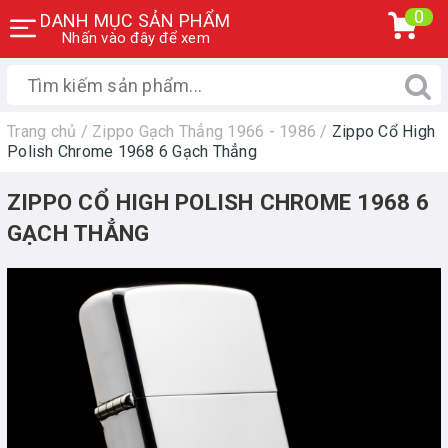
0
DANH MỤC SẢN PHẨM
Nhấn vào đây để xem
Trang chủ
/
Zippo Gạch Thẳng 1966 - 1986
/
Zippo Cổ High
Polish Chrome 1968 6 Gạch Thẳng
ZIPPO CỔ HIGH POLISH CHROME 1968 6
GẠCH THẲNG