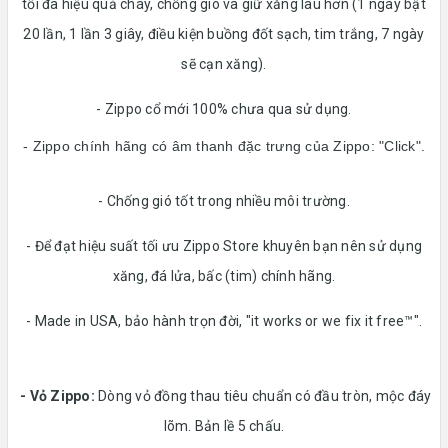
tối đa hiệu quả cháy, chống gió và giữ xăng lâu hơn (1 ngày bật
20 lần, 1 lần 3 giây, điều kiện buồng đốt sạch, tim trắng, 7 ngày
sẽ cạn xăng).
- Zippo cổ mới 100% chưa qua sử dụng.
- Zippo chính hãng có âm thanh đặc trưng của Zippo: "Click".
- Chống gió tốt trong nhiều môi trường.
- Để đạt hiệu suất tối ưu Zippo Store khuyên bạn nên sử dụng
xăng, đá lửa, bấc (tim) chính hãng.
- Made in USA, bảo hành trọn đời, "it works or we fix it free™".
- Vỏ Zippo:
Dòng vỏ đồng thau tiêu chuẩn có đầu tròn, mộc đáy
lõm. Bản lề 5 chấu.