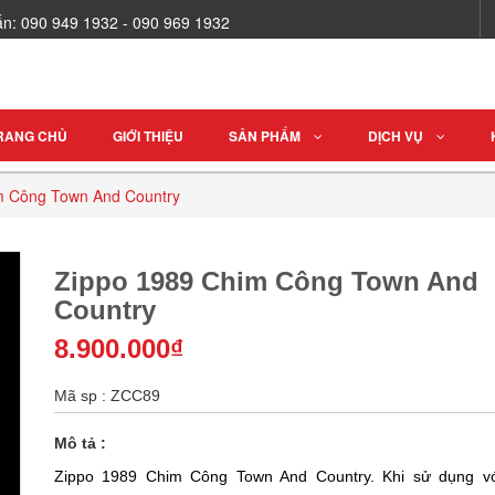
vấn: 090 949 1932 - 090 969 1932
RANG CHỦ
GIỚI THIỆU
SẢN PHẨM
DỊCH VỤ
m Công Town And Country
Zippo 1989 Chim Công Town And
Country
8.900.000₫
Mã sp : ZCC89
Mô tả :
Zippo 1989 Chim Công Town And Country. Khi sử dụng v