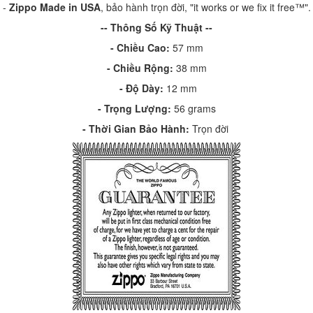
-
Zippo Made in USA
, bảo hành trọn đời, "it works or we fix it free™".
-- Thông Số Kỹ Thuật --
- Chiều Cao:
57 mm
- Chiều Rộng:
38 mm
-
Độ Dày:
12 mm
-
Trọng Lượng:
56 grams
-
Thời Gian Bảo Hành:
Trọn đời