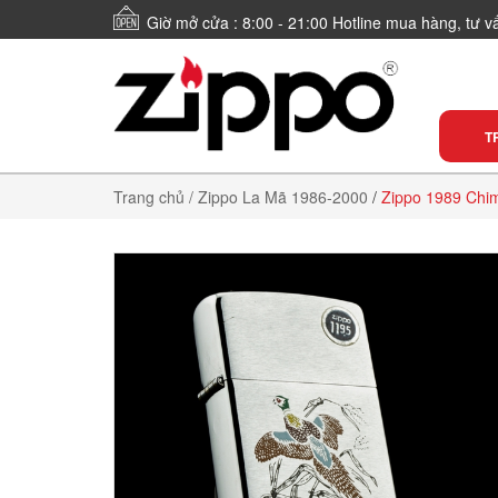
Giờ mở cửa : 8:00 - 21:00 Hotline mua hàng, tư 
T
Trang chủ
/ Zippo La Mã 1986-2000
/
Zippo 1989 Chi