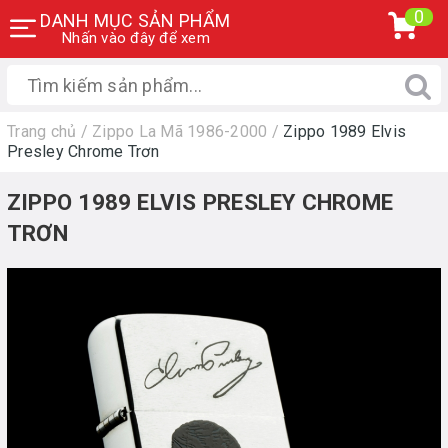
0
DANH MỤC SẢN PHẨM
Nhấn vào đây để xem
Trang chủ
/
Zippo La Mã 1986-2000
/
Zippo 1989 Elvis
Presley Chrome Trơn
ZIPPO 1989 ELVIS PRESLEY CHROME
TRƠN