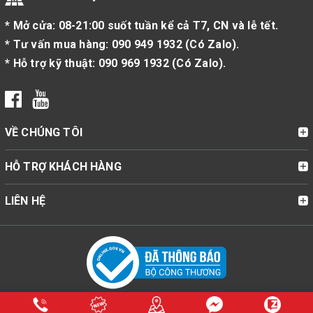
* Mở cửa: 08-21:00 suốt tuần kể cả T7, CN và lễ tết.
* Tư vấn mua hàng:
090 949 1932
(
Có Zalo
).
* Hỗ trợ kỹ thuật:
090 969 1932
(
Có Zalo
).
VỀ CHÚNG TÔI
HỖ TRỢ KHÁCH HÀNG
LIÊN HỆ
© Bản quyền thuộc về Cửa Hàng Bật Lửa Zippo Mỹ Chính Hãng |
ZippoStore.vn | Cung cấp bởi
Sapo