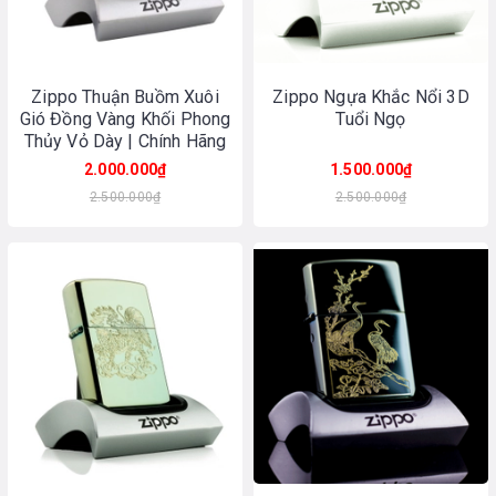
Zippo Thuận Buồm Xuôi
Zippo Ngựa Khắc Nổi 3D
Gió Đồng Vàng Khối Phong
Tuổi Ngọ
Thủy Vỏ Dày | Chính Hãng
Made In USA
2.000.000₫
1.500.000₫
2.500.000₫
2.500.000₫