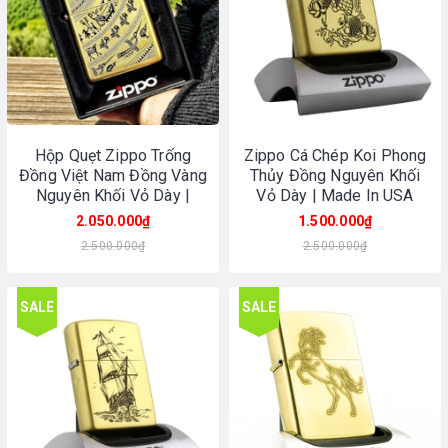
Hộp Quẹt Zippo Trống
Zippo Cá Chép Koi Phong
Đồng Việt Nam Đồng Vàng
Thủy Đồng Nguyên Khối
Nguyên Khối Vỏ Dày |
Vỏ Dày | Made In USA
Made In USA
2.050.000₫
1.500.000₫
2.500.000₫
2.500.000₫
SALE
SALE