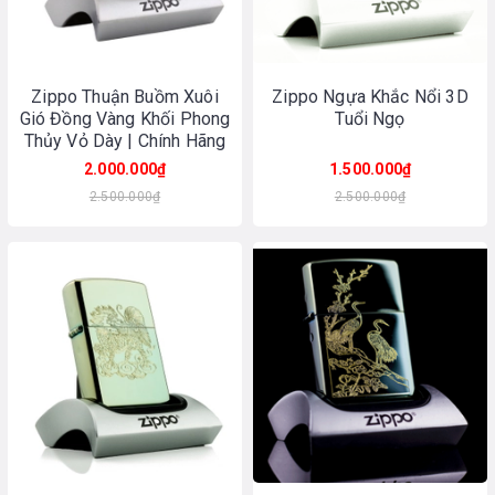
Zippo Thuận Buồm Xuôi
Zippo Ngựa Khắc Nổi 3D
Gió Đồng Vàng Khối Phong
Tuổi Ngọ
Thủy Vỏ Dày | Chính Hãng
Made In USA
2.000.000₫
1.500.000₫
2.500.000₫
2.500.000₫