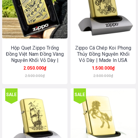
Hộp Quẹt Zippo Trống
Zippo Cá Chép Koi Phong
Đồng Việt Nam Đồng Vàng
Thủy Đồng Nguyên Khối
Nguyên Khối Vỏ Dày |
Vỏ Dày | Made In USA
Made In USA
2.050.000₫
1.500.000₫
2.500.000₫
2.500.000₫
SALE
SALE