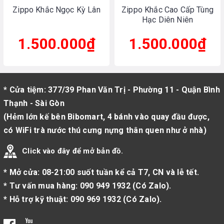
Zippo Khắc Ngọc Kỳ Lân
Zippo Khắc Cao Cấp Tùng
Hạc Diên Niên
1.500.000₫
1.500.000₫
* Cửa tiệm: 377/39 Phan Văn Trị - Phường 11 - Quận Bình
Thạnh - Sài Gòn
(Hẻm lớn kế bên Bibomart, 4 bánh vào quay đầu được,
có WiFi trà nước thú cưng nựng thân quen như ở nhà)
Click vào đây để mở bản đồ.
* Mở cửa: 08-21:00 suốt tuần kể cả T7, CN và lễ tết.
* Tư vấn mua hàng:
090 949 1932
(
Có Zalo
).
* Hỗ trợ kỹ thuật:
090 969 1932
(
Có Zalo
).