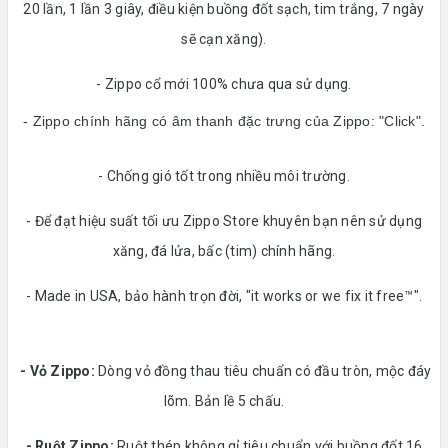
20 lần, 1 lần 3 giây, điều kiện buồng đốt sạch, tim trắng, 7 ngày
sẽ cạn xăng).
- Zippo cổ mới 100% chưa qua sử dụng.
- Zippo chính hãng có âm thanh đặc trưng của Zippo: "Click".
- Chống gió tốt trong nhiều môi trường.
- Để đạt hiệu suất tối ưu Zippo Store khuyên bạn nên sử dụng
xăng, đá lửa, bấc (tim) chính hãng.
- Made in USA, bảo hành trọn đời, "it works or we fix it free™".
- Vỏ Zippo:
Dòng vỏ đồng thau tiêu chuẩn có đầu tròn, mộc đáy
lõm. Bản lề 5 chấu.
-
Ruột Zippo:
Ruột thép không gỉ tiêu chuẩn với buồng đốt 16