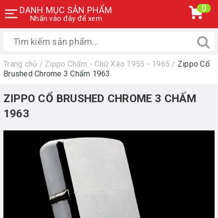
0
DANH MỤC SẢN PHẨM
Nhấn vào đây để xem
Trang chủ
/
Zippo Chấm - Chữ Xéo 1955 - 1965
/
Zippo Cổ
Brushed Chrome 3 Chấm 1963
ZIPPO CỔ BRUSHED CHROME 3 CHẤM
1963