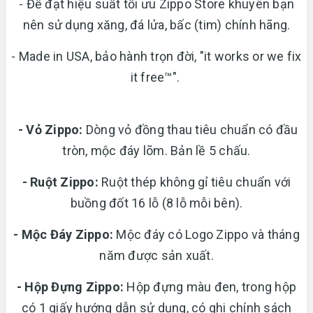
- Để đạt hiệu suất tối ưu Zippo Store khuyên bạn
nên sử dụng xăng, đá lửa, bấc (tim) chính hãng.
- Made in USA, bảo hành trọn đời, "it works or we fix
it free™".
- Vỏ Zippo:
Dòng vỏ đồng thau tiêu chuẩn có đầu
tròn, mộc đáy lõm. Bản lề 5 chấu.
-
Ruột Zippo:
Ruột thép không gỉ tiêu chuẩn với
buồng đốt 16 lỗ (8 lỗ mỗi bên).
- Mộc Đáy Zippo:
Mộc đáy có Logo Zippo và tháng
năm được sản xuất.
-
Hộp Đựng Zippo:
Hộp đựng màu đen, trong hộp
có 1 giấy hướng dẫn sử dụng, có ghi chính sách