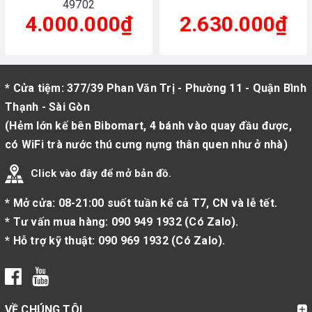
49702
4.000.000₫
2.630.000₫
* Cửa tiệm: 377/39 Phan Văn Trị - Phường 11 - Quận Bình
Thạnh - Sài Gòn
(Hẻm lớn kế bên Bibomart, 4 bánh vào quay đầu được,
có WiFi trà nước thú cưng nựng thân quen như ở nhà)
Click vào đây để mở bản đồ.
* Mở cửa: 08-21:00 suốt tuần kể cả T7, CN và lễ tết.
* Tư vấn mua hàng:
090 949 1932
(
Có Zalo
).
* Hỗ trợ kỹ thuật:
090 969 1932
(
Có Zalo
).
VỀ CHÚNG TÔI