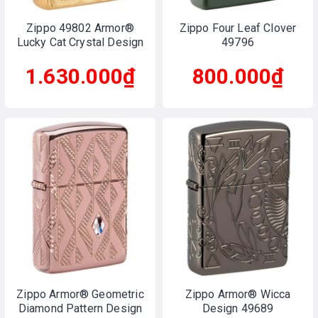
Zippo 49802 Armor®
Zippo Four Leaf Clover
Lucky Cat Crystal Design
49796
1.630.000₫
800.000₫
Zippo Armor® Geometric
Zippo Armor® Wicca
Diamond Pattern Design
Design 49689