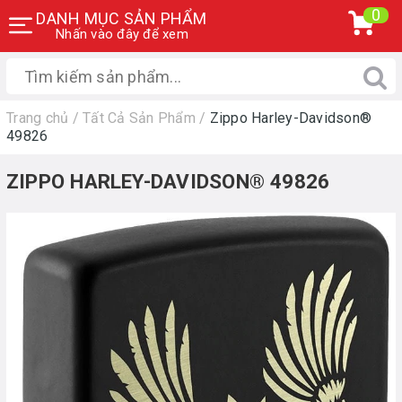
0
DANH MỤC SẢN PHẨM
Nhấn vào đây để xem
Trang chủ
/
Tất Cả Sản Phẩm
/
Zippo Harley-Davidson®
49826
ZIPPO HARLEY-DAVIDSON® 49826