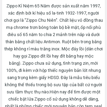
Zippo Kỉ Niệm 65 Năm được sản xuất năm 1997,
xác định bởi kí hiệu số la-tinh 1932-1997, người
chơi gọi là "Zippo Chu Niên". Chất liệu vỏ đồng thau
mạ chrome trơn bóng toàn bộ bề mặt, ốp nổi phù
điêu số 65 năm to chia 2 mảnh trên nắp và dưới
thân bằng chất liệu Antimon. Ruột bên trong bằng
thép không rỉ màu trắng inox. Mộc đáy lồi (dân chơi
hay gọi Zippo đít lồi hay đít bằng hay mộc
bằng). Zippo chưa sử dụng, tình trạng zin, mới
100%, đi kèm với hộp thiếc nguyên bản lót nhung
sang trọng kèm giấy HDSD. Đây là mẫu tiêu biểu
không thể thiếu trong bộ sưu tập của bất cứ người
sưu tầm thực thụ nào.Hiện nay để tìm được một
chiếc bật lửa Zippo cổ sử dụng không dễ dàng,
nhất là những chiếc mới nguyên bản còn tem seal