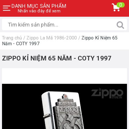
0
DANH MỤC SẢN PHẨM
Nhấn vào đây để xem
Trang chủ
/
Zippo La Mã 1986-2000
/
Zippo Kỉ Niệm 65
Năm - COTY 1997
ZIPPO KỈ NIỆM 65 NĂM - COTY 1997