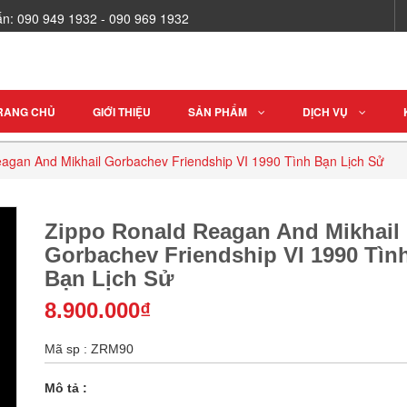
vấn: 090 949 1932 - 090 969 1932
RANG CHỦ
GIỚI THIỆU
SẢN PHẨM
DỊCH VỤ
agan And Mikhail Gorbachev Friendship VI 1990 Tình Bạn Lịch Sử
Zippo Ronald Reagan And Mikhail
Gorbachev Friendship VI 1990 Tìn
Bạn Lịch Sử
8.900.000₫
Mã sp : ZRM90
Mô tả :