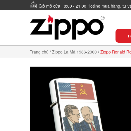
Giờ mở cửa : 8:00 - 21:00 Hotline mua hàng, tư 
T
Trang chủ
/ Zippo La Mã 1986-2000
/
Zippo Ronald Re