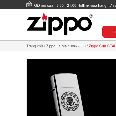
Giờ mở cửa : 8:00 - 21:00 Hotline mua hàng, tư 
T
Trang chủ
/ Zippo La Mã 1986-2000
/
Zippo Slim SEAL