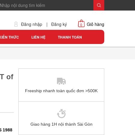
Đăng nhập
|
Đăng ký
Giỏ hàng
0
KIẾN THỨC
LIÊN HỆ
THANH TOÁN
T of
Freeship nhanh toàn quốc đơn >500K
Giao hàng 1H nội thành Sài Gòn
S 1988