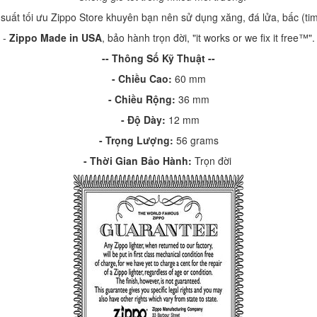
 suất tối ưu Zippo Store khuyên bạn nên sử dụng xăng, đá lửa, bấc (ti
-
Zippo Made in USA
, bảo hành trọn đời, "it works or we fix it free™".
-- Thông Số Kỹ Thuật --
- Chiều Cao:
60 mm
- Chiều Rộng:
36 mm
-
Độ Dày:
12 mm
-
Trọng Lượng:
56 grams
-
Thời Gian Bảo Hành:
Trọn đời