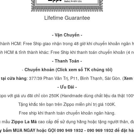
Lifetime Guarantee
- Vận Chuyển -
thành HCM: Free Ship giao nhận trong 48 giờ khi chuyển khoản ngân 
h HCM & tỉnh thành khác: Free Ship khi thanh toán chuyển khoản (4 
- Thanh Toán -
-
Chuyển khoản
(
Click xem số TK chúng tôi
)
 tại cửa hàng
: 377/39 Phan Văn Trị, P11, Bình Thạnh, Sài Gòn.
(
Xem 
- Ưu Đãi -
po với giá ưu đãi chỉ còn 250K (Handmade dùng chất liệu da thật 100
Tặng khắc tên bạn trên Zippo miễn phí trị giá 100K.
Free ship khi thanh toán chuyển khoản ngân hàng.
ác mẫu
Zippo La Mã
cao cấp để sử dụng hằng hoặc tặng người thân, đa
y bấm MUA NGAY hoặc GỌI 090 949 1932 - 090 969 1932 để đặt hà