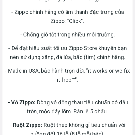
- Zippo chính hãng có âm thanh đặc trưng của
Zippo: "Click".
- Chống gió tốt trong nhiều môi trường.
- Để đạt hiệu suất tối ưu Zippo Store khuyên bạn
nên sử dụng xăng, đá lửa, bấc (tim) chính hãng.
- Made in USA, bảo hành trọn đời, "it works or we fix
it free™".
- Vỏ Zippo:
Dòng vỏ đồng thau tiêu chuẩn có đầu
tròn, mộc đáy lõm. Bản lề 5 chấu.
-
Ruột Zippo:
Ruột thép không gỉ tiêu chuẩn với
buồng đốt 16 lỗ (8 lỗ mỗi bên).