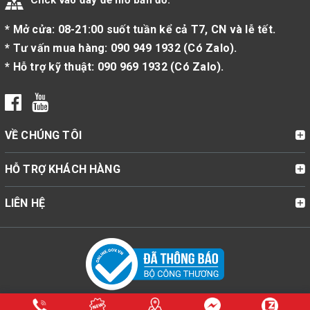
Click vào đây để mở bản đồ.
* Mở cửa: 08-21:00 suốt tuần kể cả T7, CN và lễ tết.
* Tư vấn mua hàng:
090 949 1932
(
Có Zalo
).
* Hỗ trợ kỹ thuật:
090 969 1932
(
Có Zalo
).
VỀ CHÚNG TÔI
HỖ TRỢ KHÁCH HÀNG
LIÊN HỆ
© Bản quyền thuộc về Cửa Hàng Bật Lửa Zippo Mỹ Chính Hãng |