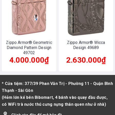
Zippo Armor® Geometric
Zippo Armor® Wicca
Diamond Pattern Design
Design 49689
49702
4.000.000₫
2.630.000₫
* Cửa tiệm: 377/39 Phan Văn Trị - Phường 11 - Quận Bình
Thạnh - Sài Gòn
(Hẻm lớn kế bên Bibomart, 4 bánh vào quay đầu được,
có WiFi trà nước thú cưng nựng thân quen như ở nhà)