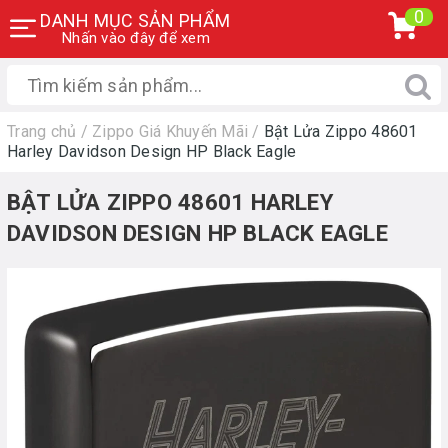
0
DANH MỤC SẢN PHẨM
Nhấn vào đây để xem
Trang chủ
/
Zippo Giá Khuyến Mãi
/
Bật Lửa Zippo 48601
Harley Davidson Design HP Black Eagle
BẬT LỬA ZIPPO 48601 HARLEY
DAVIDSON DESIGN HP BLACK EAGLE