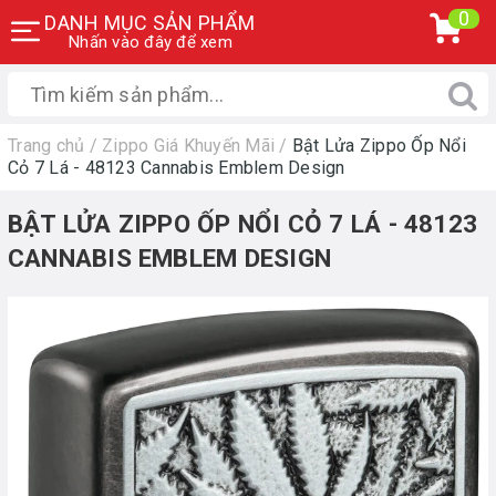
0
DANH MỤC SẢN PHẨM
Nhấn vào đây để xem
Trang chủ
/
Zippo Giá Khuyến Mãi
/
Bật Lửa Zippo Ốp Nổi
Cỏ 7 Lá - 48123 Cannabis Emblem Design
BẬT LỬA ZIPPO ỐP NỔI CỎ 7 LÁ - 48123
CANNABIS EMBLEM DESIGN