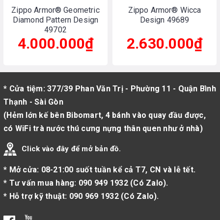
Zippo Armor® Geometric
Zippo Armor® Wicca
Diamond Pattern Design
Design 49689
49702
4.000.000₫
2.630.000₫
* Cửa tiệm: 377/39 Phan Văn Trị - Phường 11 - Quận Bình
Thạnh - Sài Gòn
(Hẻm lớn kế bên Bibomart, 4 bánh vào quay đầu được,
có WiFi trà nước thú cưng nựng thân quen như ở nhà)
Click vào đây để mở bản đồ.
* Mở cửa: 08-21:00 suốt tuần kể cả T7, CN và lễ tết.
* Tư vấn mua hàng:
090 949 1932
(
Có Zalo
).
* Hỗ trợ kỹ thuật:
090 969 1932
(
Có Zalo
).