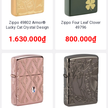
Zippo 49802 Armor®
Zippo Four Leaf Clover
Lucky Cat Crystal Design
49796
1.630.000₫
800.000₫