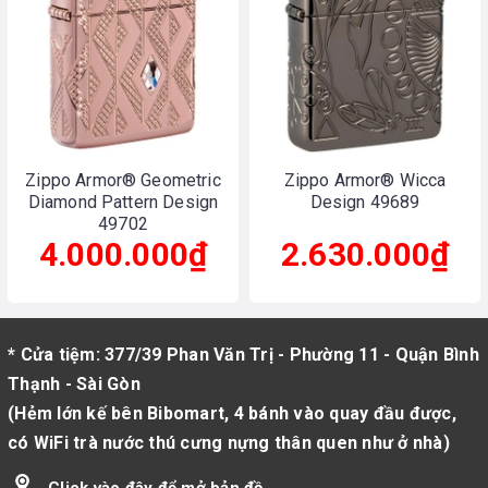
Zippo Armor® Geometric
Zippo Armor® Wicca
Diamond Pattern Design
Design 49689
49702
4.000.000₫
2.630.000₫
* Cửa tiệm: 377/39 Phan Văn Trị - Phường 11 - Quận Bình
Thạnh - Sài Gòn
(Hẻm lớn kế bên Bibomart, 4 bánh vào quay đầu được,
có WiFi trà nước thú cưng nựng thân quen như ở nhà)