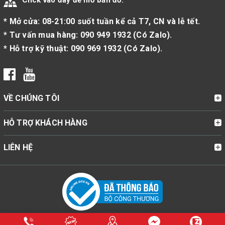
Click vào đây để mở bản đồ.
* Mở cửa: 08-21:00 suốt tuần kể cả T7, CN và lễ tết.
* Tư vấn mua hàng:
090 949 1932
(
Có Zalo
).
* Hỗ trợ kỹ thuật:
090 969 1932
(
Có Zalo
).
VỀ CHÚNG TÔI
HỖ TRỢ KHÁCH HÀNG
LIÊN HỆ
© Bản quyền thuộc về Cửa Hàng Bật Lửa Zippo Mỹ Chính Hãng |