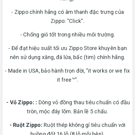
- Zippo chính hãng có âm thanh đặc trưng của
Zippo: "Click".
- Chống gió tốt trong nhiều môi trường.
- Để đạt hiệu suất tối ưu Zippo Store khuyên bạn
nên sử dụng xăng, đá lửa, bấc (tim) chính hãng.
- Made in USA, bảo hành trọn đời, "it works or we fix
it free™".
- Vỏ Zippo:
:
Dòng vỏ đồng thau tiêu chuẩn có đầu
tròn, mộc đáy lõm. Bản lề 5 chấu.
-
Ruột Zippo:
Ruột thép không gỉ tiêu chuẩn với
buồng đốt 16 lỗ (8 lỗ mỗi bên).