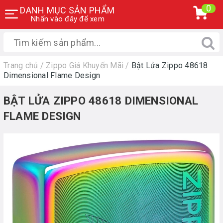
0
DANH MỤC SẢN PHẨM
Nhấn vào đây để xem
Trang chủ
/
Zippo Giá Khuyến Mãi
/
Bật Lửa Zippo 48618
Dimensional Flame Design
BẬT LỬA ZIPPO 48618 DIMENSIONAL
FLAME DESIGN