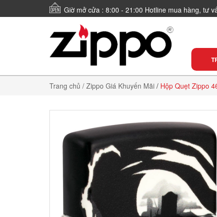
Giờ mở cửa : 8:00 - 21:00 Hotline mua hàng, tư 
T
Trang chủ
/ Zippo Giá Khuyến Mãi
/
Hộp Quẹt Zippo 46