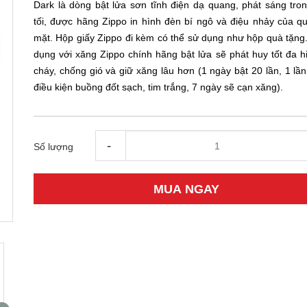
Dark là dòng bật lửa sơn tĩnh điện dạ quang, phát sáng tro
tối, được hãng Zippo in hình đèn bí ngô và điệu nhảy của qu
mặt. Hộp giấy Zippo đi kèm có thể sử dụng như hộp quà tặng.
dụng với xăng Zippo chính hãng bật lửa sẽ phát huy tốt đa h
cháy, chống gió và giữ xăng lâu hơn (1 ngày bật 20 lần, 1 lần
điều kiện buồng đốt sạch, tim trắng, 7 ngày sẽ cạn xăng).
-
Số lượng
MUA NGAY