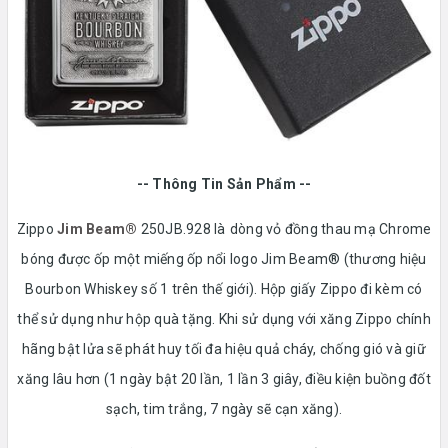
-- Thông Tin Sản Phẩm --
Zippo
Jim Beam®
250JB.928 là
dòng vỏ đồng thau mạ Chrome
bóng được ốp một miếng ốp nổi logo Jim Beam® (thương hiệu
Bourbon Whiskey số 1 trên thế giới). Hộp giấy Zippo đi kèm có
thể sử dụng như hộp quà tặng. Khi sử dụng với xăng Zippo chính
hãng bật lửa sẽ phát huy tối đa hiệu quả cháy, chống gió và giữ
xăng lâu hơn (1 ngày bật 20 lần, 1 lần 3 giây, điều kiện buồng đốt
sạch, tim trắng, 7 ngày sẽ cạn xăng).