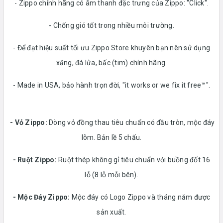
- Zippo chính hãng có âm thanh đặc trưng của Zippo: "Click".
- Chống gió tốt trong nhiều môi trường.
- Để đạt hiệu suất tối ưu Zippo Store khuyên bạn nên sử dụng
xăng, đá lửa, bấc (tim) chính hãng.
- Made in USA, bảo hành trọn đời, "it works or we fix it free™".
- Vỏ Zippo:
Dòng vỏ đồng thau tiêu chuẩn có đầu tròn, mộc đáy
lõm. Bản lề 5 chấu.
-
Ruột Zippo:
Ruột thép không gỉ tiêu chuẩn với buồng đốt 16
lỗ (8 lỗ mỗi bên).
- Mộc Đáy Zippo:
Mộc đáy có Logo Zippo và tháng năm được
sản xuất.