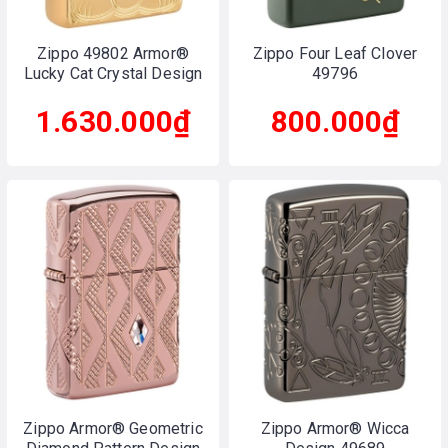
Zippo 49802 Armor®
Zippo Four Leaf Clover
Lucky Cat Crystal Design
49796
1.630.000₫
800.000₫
Zippo Armor® Geometric
Zippo Armor® Wicca