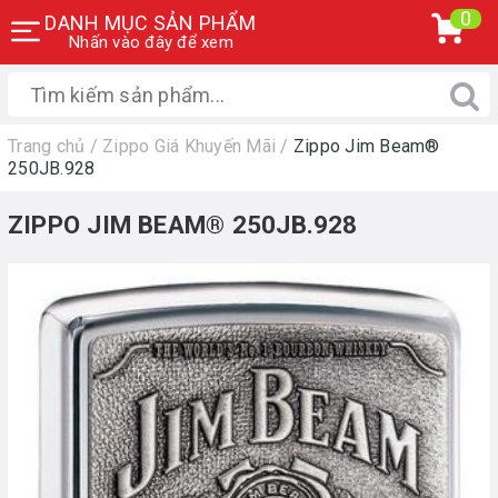
0
DANH MỤC SẢN PHẨM
Nhấn vào đây để xem
Trang chủ
/
Zippo Giá Khuyến Mãi
/
Zippo Jim Beam®
250JB.928
ZIPPO JIM BEAM® 250JB.928