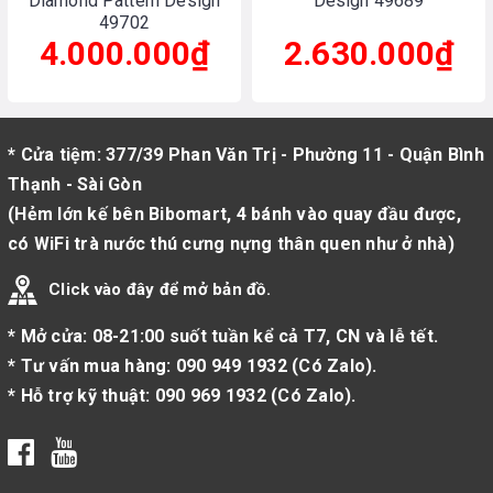
Diamond Pattern Design
Design 49689
49702
4.000.000₫
2.630.000₫
* Cửa tiệm: 377/39 Phan Văn Trị - Phường 11 - Quận Bình
Thạnh - Sài Gòn
(Hẻm lớn kế bên Bibomart, 4 bánh vào quay đầu được,
có WiFi trà nước thú cưng nựng thân quen như ở nhà)
Click vào đây để mở bản đồ.
* Mở cửa: 08-21:00 suốt tuần kể cả T7, CN và lễ tết.
* Tư vấn mua hàng:
090 949 1932
(
Có Zalo
).
* Hỗ trợ kỹ thuật:
090 969 1932
(
Có Zalo
).