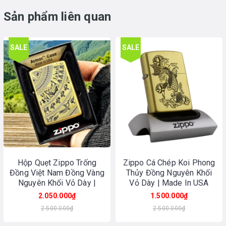
Sản phẩm liên quan
SALE
SALE
Hộp Quẹt Zippo Trống
Zippo Cá Chép Koi Phong
Đồng Việt Nam Đồng Vàng
Thủy Đồng Nguyên Khối
Nguyên Khối Vỏ Dày |
Vỏ Dày | Made In USA
Made In USA
2.050.000₫
1.500.000₫
2.500.000₫
2.500.000₫