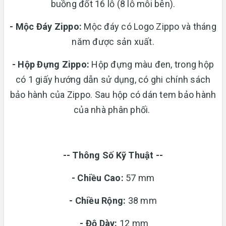
buồng đốt 16 lỗ (8 lỗ mỗi bên).
- Mộc Đáy Zippo:
Mộc đáy có Logo Zippo và tháng
năm được sản xuất.
-
Hộp Đựng Zippo:
Hộp đựng màu đen, trong hộp
có 1 giấy hướng dẫn sử dụng, có ghi chính sách
bảo hành của Zippo. Sau hộp có dán tem bảo hành
của nhà phân phối.
-- Thông Số Kỹ Thuật --
- Chiều Cao:
57 mm
- Chiều Rộng:
38 mm
-
Độ Dày:
12 mm