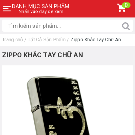
0
DANH MỤC SẢN PHẨM
Nhấn vào đây để xem
Trang chủ
/
Tất Cả Sản Phẩm
/
Zippo Khắc Tay Chữ An
ZIPPO KHẮC TAY CHỮ AN