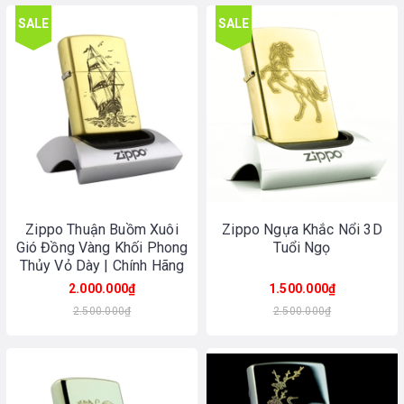
SALE
SALE
Zippo Thuận Buồm Xuôi
Zippo Ngựa Khắc Nổi 3D
Gió Đồng Vàng Khối Phong
Tuổi Ngọ
Thủy Vỏ Dày | Chính Hãng
Made In USA
2.000.000₫
1.500.000₫
2.500.000₫
2.500.000₫