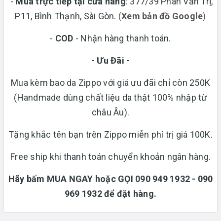
-
Mua trực tiếp tại cửa hàng
: 377/39 Phan Văn Trị,
P11, Bình Thạnh, Sài Gòn.
(
Xem bản đồ Google
)
-
COD
- Nhận hàng thanh toán.
- Ưu Đãi -
Mua kèm bao da Zippo với giá ưu đãi chỉ còn 250K
(Handmade dùng chất liệu da thật 100% nhập từ
châu Âu).
Tặng khắc tên bạn trên Zippo miễn phí trị giá 100K.
Free ship khi thanh toán chuyển khoản ngân hàng.
Hãy bấm MUA NGAY hoặc GỌI 090 949 1932 - 090
969 1932 để đặt hàng.