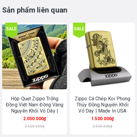
Sản phẩm liên quan
SALE
SALE
Hộp Quẹt Zippo Trống
Zippo Cá Chép Koi Phong
Đồng Việt Nam Đồng Vàng
Thủy Đồng Nguyên Khối
Nguyên Khối Vỏ Dày |
Vỏ Dày | Made In USA
Made In USA
2.050.000₫
1.500.000₫
2.500.000₫
2.500.000₫