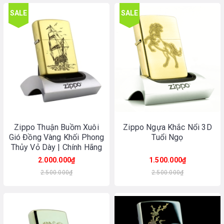
SALE
SALE
Zippo Thuận Buồm Xuôi
Zippo Ngựa Khắc Nổi 3D
Gió Đồng Vàng Khối Phong
Tuổi Ngọ
Thủy Vỏ Dày | Chính Hãng
Made In USA
2.000.000₫
1.500.000₫
2.500.000₫
2.500.000₫