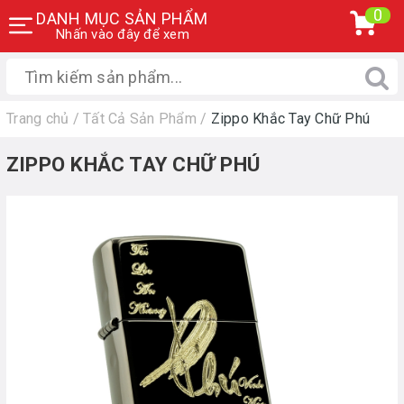
0
DANH MỤC SẢN PHẨM
Nhấn vào đây để xem
Trang chủ
/
Tất Cả Sản Phẩm
/
Zippo Khắc Tay Chữ Phú
ZIPPO KHẮC TAY CHỮ PHÚ