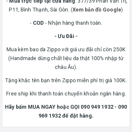
-
Mua trực tiếp tại cửa hàng
: 377/39 Phan Văn Trị,
P11, Bình Thạnh, Sài Gòn.
(
Xem bản đồ Google
)
-
COD
- Nhận hàng thanh toán.
- Ưu Đãi -
Mua kèm bao da Zippo với giá ưu đãi chỉ còn 250K
(Handmade dùng chất liệu da thật 100% nhập từ
châu Âu).
Tặng khắc tên bạn trên Zippo miễn phí trị giá 100K.
Free ship khi thanh toán chuyển khoản ngân hàng.
Hãy bấm MUA NGAY hoặc GỌI 090 949 1932 - 090
969 1932 để đặt hàng.