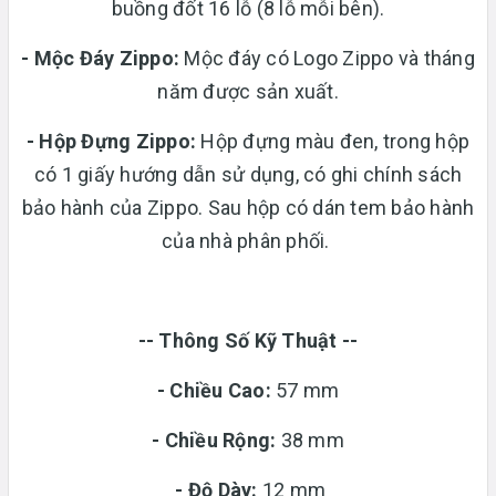
buồng đốt 16 lỗ (8 lỗ mỗi bên).
- Mộc Đáy Zippo:
Mộc đáy có Logo Zippo và tháng
năm được sản xuất.
-
Hộp Đựng Zippo:
Hộp đựng màu đen, trong hộp
có 1 giấy hướng dẫn sử dụng, có ghi chính sách
bảo hành của Zippo. Sau hộp có dán tem bảo hành
của nhà phân phối.
-- Thông Số Kỹ Thuật --
- Chiều Cao:
57 mm
- Chiều Rộng:
38 mm
-
Độ Dày:
12 mm