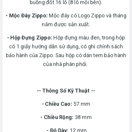
buồng đốt 16 lỗ (8 lỗ mỗi bên).
- Mộc Đáy Zippo:
Mộc đáy có Logo Zippo và tháng
năm được sản xuất.
-
Hộp Đựng Zippo:
Hộp đựng màu đen, trong hộp
có 1 giấy hướng dẫn sử dụng, có ghi chính sách
bảo hành của Zippo. Sau hộp có dán tem bảo hành
của nhà phân phối.
-- Thông Số Kỹ Thuật --
- Chiều Cao:
57 mm
- Chiều Rộng:
38 mm
-
Độ Dày:
12 mm