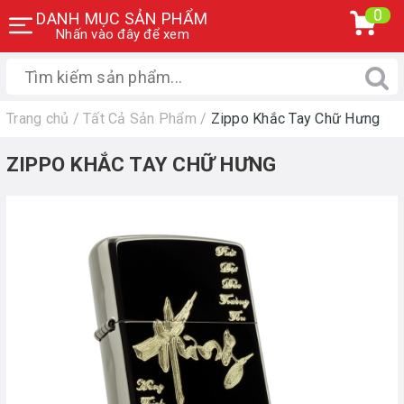
0
DANH MỤC SẢN PHẨM
Nhấn vào đây để xem
Trang chủ
/
Tất Cả Sản Phẩm
/
Zippo Khắc Tay Chữ Hưng
ZIPPO KHẮC TAY CHỮ HƯNG