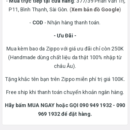
-
Mua trực tiếp tại cửa hàng
: 377/39 Phan Văn Trị,
P11, Bình Thạnh, Sài Gòn.
(
Xem bản đồ Google
)
-
COD
- Nhận hàng thanh toán.
- Ưu Đãi -
Mua kèm bao da Zippo với giá ưu đãi chỉ còn 250K
(Handmade dùng chất liệu da thật 100% nhập từ
châu Âu).
Tặng khắc tên bạn trên Zippo miễn phí trị giá 100K.
Free ship khi thanh toán chuyển khoản ngân hàng.
Hãy bấm MUA NGAY hoặc GỌI 090 949 1932 - 090
969 1932 để đặt hàng.