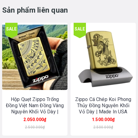
Sản phẩm liên quan
SALE
SALE
Hộp Quẹt Zippo Trống
Zippo Cá Chép Koi Phong
Đồng Việt Nam Đồng Vàng
Thủy Đồng Nguyên Khối
Nguyên Khối Vỏ Dày |
Vỏ Dày | Made In USA
Made In USA
2.050.000₫
1.500.000₫
2.500.000₫
2.500.000₫