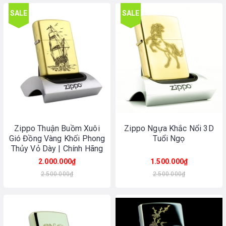
SALE
SALE
Zippo Thuận Buồm Xuôi
Zippo Ngựa Khắc Nổi 3D
Gió Đồng Vàng Khối Phong
Tuổi Ngọ
Thủy Vỏ Dày | Chính Hãng
Made In USA
2.000.000₫
1.500.000₫
2.500.000₫
2.500.000₫