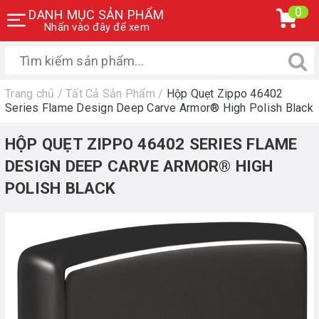
0
DANH MỤC SẢN PHẨM
Nhấn vào đây để xem
Trang chủ
/
Tất Cả Sản Phẩm
/
Hộp Quẹt Zippo 46402
Series Flame Design Deep Carve Armor® High Polish Black
HỘP QUẸT ZIPPO 46402 SERIES FLAME
DESIGN DEEP CARVE ARMOR® HIGH
POLISH BLACK