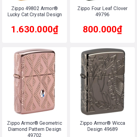
Zippo 49802 Armor®
Zippo Four Leaf Clover
Lucky Cat Crystal Design
49796
1.630.000₫
800.000₫
Zippo Armor® Geometric
Zippo Armor® Wicca
Diamond Pattern Design
Design 49689
49702