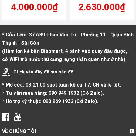
4.000.000₫
2.630.000₫
* Cửa tiệm: 377/39 Phan Văn Trị - Phường 11 - Quận Bình
Thạnh - Sài Gòn
(Hẻm lớn kế bên Bibomart, 4 bánh vào quay đầu được,
có WiFi trà nước thú cưng nựng thân quen như ở nhà)
Click vào đây để mở bản đồ.
* Mở cửa: 08-21:00 suốt tuần kể cả T7, CN và lễ tết.
* Tư vấn mua hàng:
090 949 1932
(
Có Zalo
).
* Hỗ trợ kỹ thuật:
090 969 1932
(
Có Zalo
).
VỀ CHÚNG TÔI