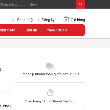
Đăng nhập
|
Đăng ký
Giỏ hàng
0
KIẾN THỨC
LIÊN HỆ
THANH TOÁN
e
Freeship nhanh toàn quốc đơn >500K
Giao hàng 1H nội thành Sài Gòn
d Black