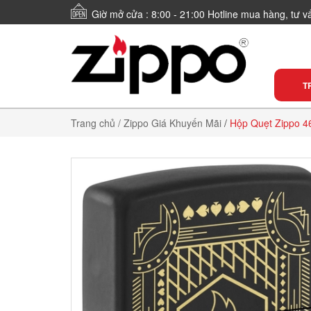
Giờ mở cửa : 8:00 - 21:00 Hotline mua hàng, tư 
T
Trang chủ
/ Zippo Giá Khuyến Mãi
/
Hộp Quẹt Zippo 46