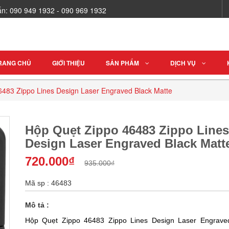
vấn: 090 949 1932 - 090 969 1932
RANG CHỦ
GIỚI THIỆU
SẢN PHẨM
DỊCH VỤ
483 Zippo Lines Design Laser Engraved Black Matte
Hộp Quẹt Zippo 46483 Zippo Lines
Design Laser Engraved Black Matt
720.000₫
935.000₫
Mã sp : 46483
Mô tả :
Hộp Quẹt Zippo 46483 Zippo Lines Design Laser Engrave