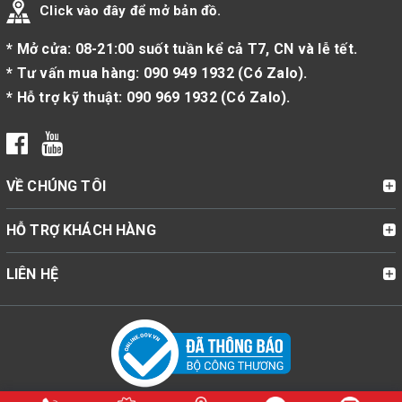
Click vào đây để mở bản đồ.
* Mở cửa: 08-21:00 suốt tuần kể cả T7, CN và lễ tết.
* Tư vấn mua hàng:
090 949 1932
(
Có Zalo
).
* Hỗ trợ kỹ thuật:
090 969 1932
(
Có Zalo
).
VỀ CHÚNG TÔI
HỖ TRỢ KHÁCH HÀNG
LIÊN HỆ
© Bản quyền thuộc về Cửa Hàng Bật Lửa Zippo Mỹ Chính Hãng |