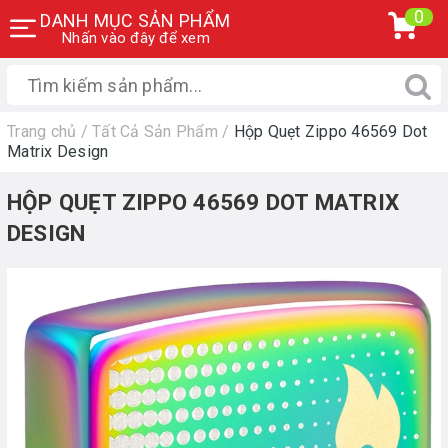
0
DANH MỤC SẢN PHẨM
Nhấn vào đây để xem
Trang chủ
/
Tất Cả Sản Phẩm
/
Hộp Quẹt Zippo 46569 Dot
Matrix Design
HỘP QUẸT ZIPPO 46569 DOT MATRIX
DESIGN