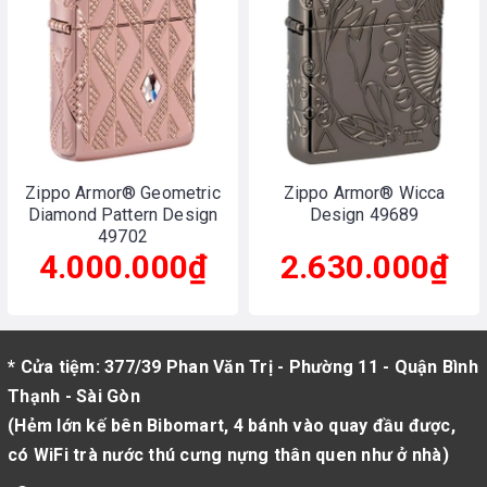
Zippo Armor® Geometric
Zippo Armor® Wicca
Diamond Pattern Design
Design 49689
49702
4.000.000₫
2.630.000₫
* Cửa tiệm: 377/39 Phan Văn Trị - Phường 11 - Quận Bình
Thạnh - Sài Gòn
(Hẻm lớn kế bên Bibomart, 4 bánh vào quay đầu được,
có WiFi trà nước thú cưng nựng thân quen như ở nhà)