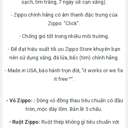
sạch, tim trắng, 7 ngày sẽ cạn xăng).
- Zippo chính hãng có âm thanh đặc trưng của
Zippo: "Click".
- Chống gió tốt trong nhiều môi trường.
- Để đạt hiệu suất tối ưu Zippo Store khuyên bạn
nên sử dụng xăng, đá lửa, bấc (tim) chính hãng.
- Made in USA, bảo hành trọn đời, "it works or we fix
it free™".
- Vỏ Zippo:
:
Dòng vỏ đồng thau tiêu chuẩn có đầu
tròn, mộc đáy lõm. Bản lề 5 chấu.
-
Ruột Zippo:
Ruột thép không gỉ tiêu chuẩn với