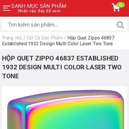
0
DANH MỤC SẢN PHẨM
Nhấn vào đây để xem
Trang chủ
/
Tất Cả Sản Phẩm
/
Hộp Quẹt Zippo 46837
Established 1932 Design Multi Color Laser Two Tone
HỘP QUẸT ZIPPO 46837 ESTABLISHED
1932 DESIGN MULTI COLOR LASER TWO
TONE