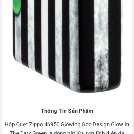
-- Thông Tin Sản Phẩm --
Hộp Quẹt Zippo 46950 Glowing Goo Design Glow In
The Dark Green là dòng bật lửa sơn tĩnh điện dạ