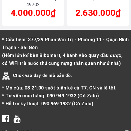
49702
4.000.000₫
2.630.000₫
* Cửa tiệm: 377/39 Phan Văn Trị - Phường 11 - Quận Bình
Thạnh - Sài Gòn
(Hẻm lớn kế bên Bibomart, 4 bánh vào quay đầu được,
có WiFi trà nước thú cưng nựng thân quen như ở nhà)
Click vào đây để mở bản đồ.
* Mở cửa: 08-21:00 suốt tuần kể cả T7, CN và lễ tết.
* Tư vấn mua hàng:
090 949 1932
(
Có Zalo
).
* Hỗ trợ kỹ thuật:
090 969 1932
(
Có Zalo
).