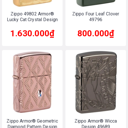
Zippo 49802 Armor®
Zippo Four Leaf Clover
Lucky Cat Crystal Design
49796
1.630.000₫
800.000₫
Zippo Armor® Geometric
Zippo Armor® Wicca
Diamond Pattern Design
Design 49689