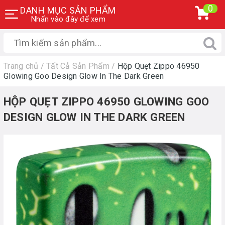
0
DANH MỤC SẢN PHẨM
Nhấn vào đây để xem
Trang chủ
/
Tất Cả Sản Phẩm
/
Hộp Quẹt Zippo 46950
Glowing Goo Design Glow In The Dark Green
HỘP QUẸT ZIPPO 46950 GLOWING GOO
DESIGN GLOW IN THE DARK GREEN