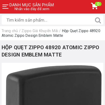
0
DANH MỤC SẢN PHẨM
Nhấn vào đây để xem
Trang chủ
/
Zippo Giá Khuyến Mãi
/
Hộp Quẹt Zippo 48920
Atomic Zippo Design Emblem Matte
HỘP QUẸT ZIPPO 48920 ATOMIC ZIPPO
DESIGN EMBLEM MATTE