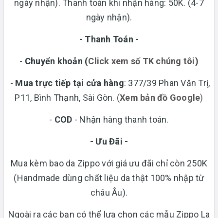
ngày nhận). Thanh toán khi nhận hàng: 50K. (4-7
ngày nhận).
- Thanh Toán -
-
Chuyển khoản
(
Click xem số TK chúng tôi
)
-
Mua trực tiếp tại cửa hàng
: 377/39 Phan Văn Trị,
P11, Bình Thạnh, Sài Gòn.
(
Xem bản đồ Google
)
-
COD
- Nhận hàng thanh toán.
- Ưu Đãi -
Mua kèm bao da Zippo với giá ưu đãi chỉ còn 250K
(Handmade dùng chất liệu da thật 100% nhập từ
châu Âu).
Ngoài ra các bạn có thể lựa chọn các mẫu Zippo La