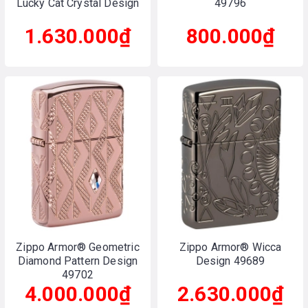
Lucky Cat Crystal Design
49796
1.630.000₫
800.000₫
Zippo Armor® Geometric
Zippo Armor® Wicca
Diamond Pattern Design
Design 49689
49702
4.000.000₫
2.630.000₫