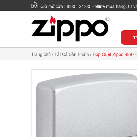
Giờ mở cửa : 8:00 - 21:00 Hotline mua hàng, tư 
T
Trang chủ
/ Tất Cả Sản Phẩm
/
Hộp Quẹt Zippo 48974