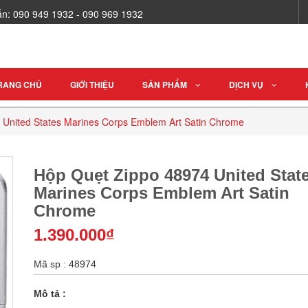
vấn: 090 949 1932 - 090 969 1932
RANG CHỦ
GIỚI THIỆU
SẢN PHẨM
DỊCH VỤ
 United States Marines Corps Emblem Art Satin Chrome
Hộp Quẹt Zippo 48974 United Stat
Marines Corps Emblem Art Satin
Chrome
1.390.000₫
Mã sp : 48974
Mô tả :