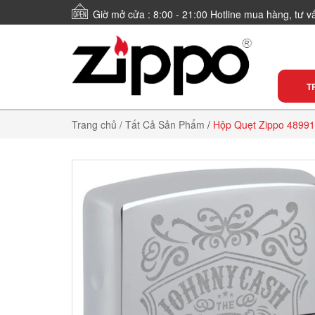
Giờ mở cửa : 8:00 - 21:00 Hotline mua hàng, tư 
T
Trang chủ
/ Tất Cả Sản Phẩm
/
Hộp Quẹt Zippo 48991