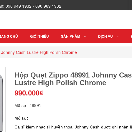
vấn: 090 949 1932 - 090 969 1932
RANG CHỦ
GIỚI THIỆU
SẢN PHẨM
DỊCH VỤ
 Johnny Cash Lustre High Polish Chrome
Hộp Quẹt Zippo 48991 Johnny Ca
Lustre High Polish Chrome
990.000₫
Mã sp : 48991
Mô tả :
Ca sĩ kiêm nhạc sĩ huyền thoại Johnny Cash được ghi nhận l