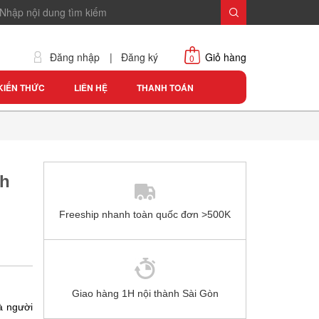
Đăng nhập
|
Đăng ký
Giỏ hàng
0
KIẾN THỨC
LIÊN HỆ
THANH TOÁN
sh
Freeship nhanh toàn quốc đơn >500K
Giao hàng 1H nội thành Sài Gòn
à người