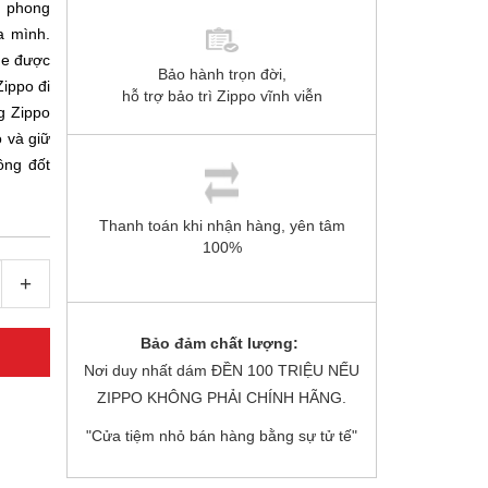
i phong
a mình.
me được
Bảo hành trọn đời,
Zippo đi
hỗ trợ bảo trì Zippo vĩnh viễn
g Zippo
ó và giữ
ồng đốt
Thanh toán khi nhận hàng, yên tâm
100%
+
Bảo đảm chất lượng:
Nơi duy nhất dám ĐỀN 100 TRIỆU NẾU
ZIPPO KHÔNG PHẢI CHÍNH HÃNG.
"Cửa tiệm nhỏ bán hàng bằng sự tử tế"