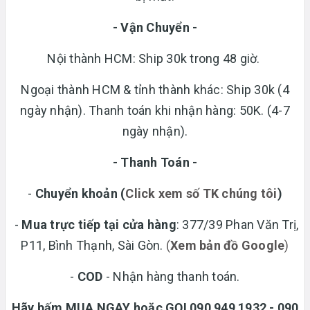
- Vận Chuyển -
Nội thành HCM: Ship 30k trong 48 giờ.
Ngoại thành HCM & tỉnh thành khác: Ship 30k (4
ngày nhận). Thanh toán khi nhận hàng: 50K. (4-7
ngày nhận).
- Thanh Toán -
-
Chuyển khoản
(
Click xem số TK chúng tôi
)
-
Mua trực tiếp tại cửa hàng
: 377/39 Phan Văn Trị,
P11, Bình Thạnh, Sài Gòn.
(
Xem bản đồ Google
)
-
COD
- Nhận hàng thanh toán.
Hãy bấm MUA NGAY hoặc GỌI 090 949 1932 - 090