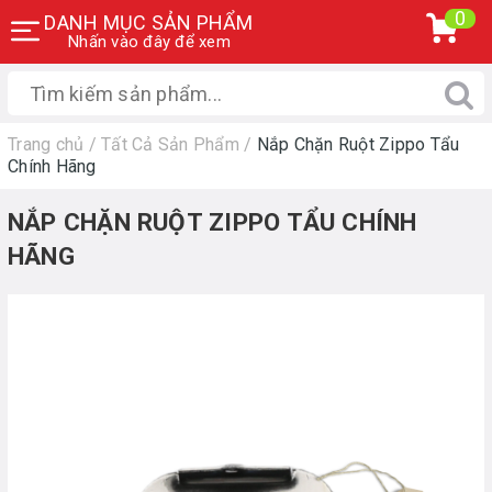
0
DANH MỤC SẢN PHẨM
Nhấn vào đây để xem
Trang chủ
/
Tất Cả Sản Phẩm
/
Nắp Chặn Ruột Zippo Tẩu
Chính Hãng
NẮP CHẶN RUỘT ZIPPO TẨU CHÍNH
HÃNG