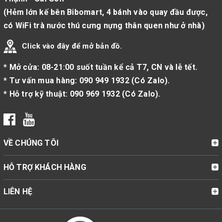
(Hẻm lớn kế bên Bibomart, 4 bánh vào quay đầu được,
có WiFi trà nước thú cưng nựng thân quen như ở nhà)
Click vào đây để mở bản đồ.
* Mở cửa: 08-21:00 suốt tuần kể cả T7, CN và lễ tết.
* Tư vấn mua hàng:
090 949 1932
(
Có Zalo
).
* Hỗ trợ kỹ thuật:
090 969 1932
(
Có Zalo
).
VỀ CHÚNG TÔI
HỖ TRỢ KHÁCH HÀNG
LIÊN HỆ