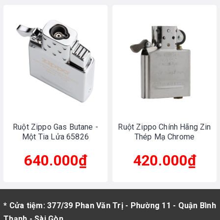
Ruột Zippo Gas Butane -
Ruột Zippo Chính Hãng Zin
Một Tia Lửa 65826
Thép Mạ Chrome
640.000₫
420.000₫
* Cửa tiệm: 377/39 Phan Văn Trị - Phường 11 - Quận Bình
Thạnh - Sài Gòn