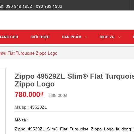
vấn: 090 949 1932 - 090 969 1932
RANG CHỦ
GIỚI THIỆU
SẢN PHẨM
DỊCH VỤ
m® Flat Turquoise Zippo Logo
Zippo 49529ZL Slim® Flat Turquoi
Zippo Logo
780.000₫
885.000₫
Mã sp : 49529ZL
Mô tả :
Zippo 49529ZL Slim® Flat Turquoise Zippo Logo là dòng 