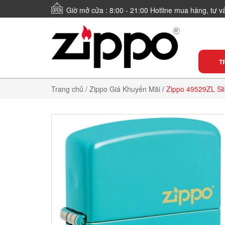
Giờ mở cửa : 8:00 - 21:00 Hotline mua hàng, tư 
T
Trang chủ
/ Zippo Giá Khuyến Mãi
/
Zippo 49529ZL Sli