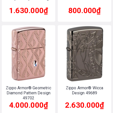
1.630.000₫
800.000₫
Zippo Armor® Geometric
Zippo Armor® Wicca
Diamond Pattern Design
Design 49689
49702
4.000.000₫
2.630.000₫