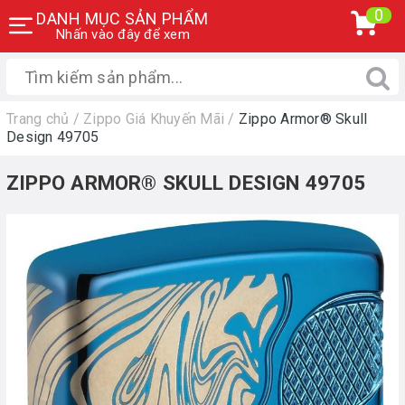
0
DANH MỤC SẢN PHẨM
Nhấn vào đây để xem
Trang chủ
/
Zippo Giá Khuyến Mãi
/
Zippo Armor® Skull
Design 49705
ZIPPO ARMOR® SKULL DESIGN 49705