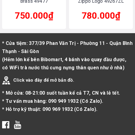
Brass 49477
Zippo Logo 49267ZL
750.000₫
780.000₫
* Cửa tiệm: 377/39 Phan Văn Trị - Phường 11 - Quận Bình
Thạnh - Sài Gòn
(Hẻm lớn kế bên Bibomart, 4 bánh vào quay đầu được,
có WiFi trà nước thú cưng nựng thân quen như ở nhà)
Click vào đây để mở bản đồ.
* Mở cửa: 08-21:00 suốt tuần kể cả T7, CN và lễ tết.
* Tư vấn mua hàng:
090 949 1932
(
Có Zalo
).
* Hỗ trợ kỹ thuật:
090 969 1932
(
Có Zalo
).