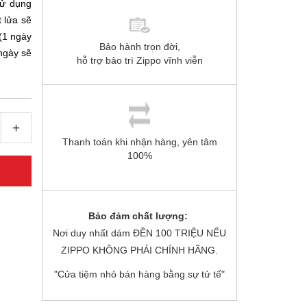
sử dụng
 lửa sẽ
 (1 ngày
Bảo hành trọn đời,
 ngày sẽ
hỗ trợ bảo trì Zippo vĩnh viễn
+
Thanh toán khi nhận hàng, yên tâm
100%
Bảo đảm chất lượng:
Nơi duy nhất dám ĐỀN 100 TRIỆU NẾU
ZIPPO KHÔNG PHẢI CHÍNH HÃNG.
"Cửa tiệm nhỏ bán hàng bằng sự tử tế"