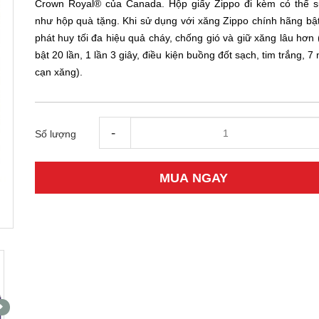
Crown Royal® của Canada. Hộp giấy Zippo đi kèm có thể 
như hộp quà tặng. Khi sử dụng với xăng Zippo chính hãng bật
phát huy tối đa hiệu quả cháy, chống gió và giữ xăng lâu hơn
bật 20 lần, 1 lần 3 giây, điều kiện buồng đốt sạch, tim trắng, 7
cạn xăng).
-
Số lượng
MUA NGAY