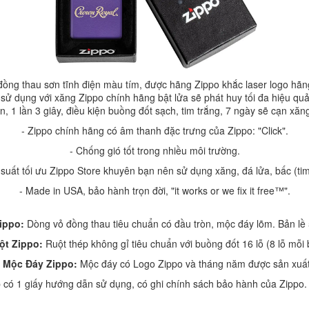
ồng thau sơn tĩnh điện màu tím, được hãng Zippo khắc laser logo h
sử dụng với xăng Zippo chính hãng bật lửa sẽ phát huy tối đa hiệu quả
ần, 1 lần 3 giây, điều kiện buồng đốt sạch, tim trắng, 7 ngày sẽ cạn xăng
-
Zippo chính hãng
có âm thanh đặc trưng của Zippo: "Click".
- Chống gió tốt trong nhiều môi trường.
 suất tối ưu Zippo Store khuyên bạn nên sử dụng xăng, đá lửa, bấc (ti
- Made in USA, bảo hành trọn đời, "it works or we fix it free™".
Zippo:
Dòng vỏ đồng thau tiêu chuẩn có đầu tròn, mộc đáy lõm. Bản lề 
ột Zippo:
Ruột thép không gỉ tiêu chuẩn với buồng đốt 16 lỗ (8 lỗ mỗi 
- Mộc Đáy Zippo:
Mộc đáy có Logo Zippo và tháng năm được sản xuất
 có 1 giấy hướng dẫn sử dụng, có ghi chính sách bảo hành của Zippo