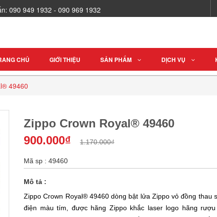
vấn: 090 949 1932 - 090 969 1932
RANG CHỦ
GIỚI THIỆU
SẢN PHẨM
DỊCH VỤ
l® 49460
Zippo Crown Royal® 49460
900.000₫
1.170.000₫
Mã sp : 49460
Mô tả :
Zippo Crown Royal® 49460 dòng bật lửa Zippo vỏ đồng thau s
điện màu tím, được hãng Zippo khắc laser logo hãng rượu