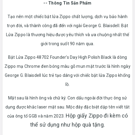
-- Thông Tin Sản Phẩm
Tạo nên một chiếc bật lửa Zippo chất lượng, dịch vụ bảo hành
trọn đời, và thành công đã đến với ngài George G. Blaisdell. Bật
Lửa Zippo là thương hiệu được yêu thích và ưa chuộng nhất thế
giới trong suốt 90 năm qua.
Bật Lửa Zippo 48702 Founder’s Day High Polish Black là dòng
Zippo mạ Chrome đen bóng màu gỗ mun mặt trước là hình ngày
George G. Blaisdell lúc trẻ tạo dáng với chiếc bật lửa Zippo khổng
lồ.
Mặt sau là hình ông và chữ ký. Con dấu ngoài đời thực ông sử
dụng được khắc laser mặt sau. Mộc đáy đặc biệt dập tên viết tắt
Hộp giấy Zippo đi kèm có
của ông tổ GGB và năm 2023.
thể sử dụng như hộp quà tặng.