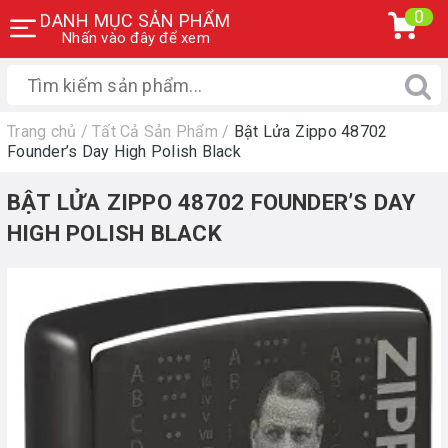
0
DANH MỤC SẢN PHẨM
Nhấn vào đây để xem
Trang chủ
/
Tất Cả Sản Phẩm
/
Bật Lửa Zippo 48702
Founder’s Day High Polish Black
BẬT LỬA ZIPPO 48702 FOUNDER’S DAY
HIGH POLISH BLACK