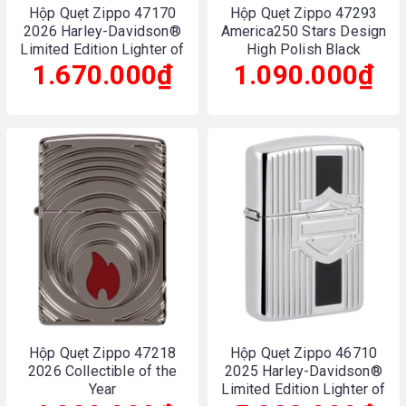
Hộp Quẹt Zippo 47170
Hộp Quẹt Zippo 47293
2026 Harley-Davidson®
America250 Stars Design
Limited Edition Lighter of
High Polish Black
1.670.000₫
the Year
1.090.000₫
Hộp Quẹt Zippo 47218
Hộp Quẹt Zippo 46710
2026 Collectible of the
2025 Harley-Davidson®
Year
Limited Edition Lighter of