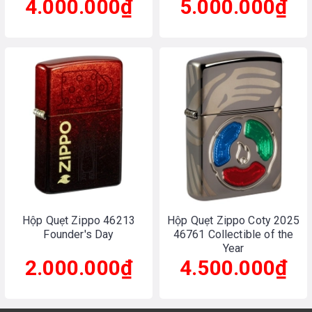
4.000.000₫
5.000.000₫
the Year
Hộp Quẹt Zippo 46213
Hộp Quẹt Zippo Coty 2025
Founder's Day
46761 Collectible of the
Year
2.000.000₫
4.500.000₫