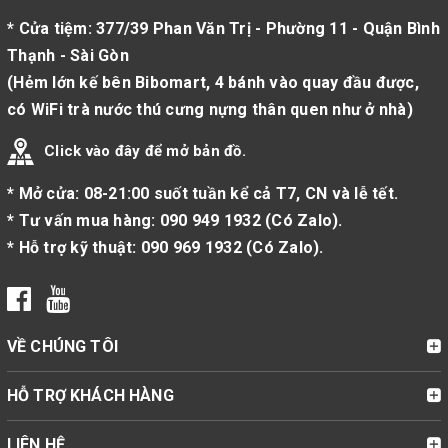
* Cửa tiệm: 377/39 Phan Văn Trị - Phường 11 - Quận Bình
Thạnh - Sài Gòn
(Hẻm lớn kế bên Bibomart, 4 bánh vào quay đầu được,
có WiFi trà nước thú cưng nựng thân quen như ở nhà)
Click vào đây để mở bản đồ.
* Mở cửa: 08-21:00 suốt tuần kể cả T7, CN và lễ tết.
* Tư vấn mua hàng:
090 949 1932
(
Có Zalo
).
* Hỗ trợ kỹ thuật:
090 969 1932
(
Có Zalo
).
VỀ CHÚNG TÔI
HỖ TRỢ KHÁCH HÀNG
LIÊN HỆ