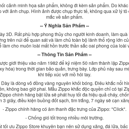
hối cảnh minh họa sản phẩm, không đi kèm sản phẩm. Do khác b
o với ảnh chụp. Hình ảnh được chụp thực tế, không qua xử lý tô 
mắc về sản phẩm.
-- Ý Nghĩa Sản Phẩm --
3D. Rất phù hợp phong thủy cho người kinh doanh, làm quà biế
đứng trên núi để quan sát và làm chủ toàn bộ lãnh thổ rộng lớn 
ể làm cho muôn loài mất hồn trước thần sắc oai phong của loài
-- Thông Tin Sản Phẩm --
được giới thiệu vào năm 1982 để kỷ niệm 50 năm thành lập Zip
 hóa) trong thời gian bảo quản, trưng bày. Lớp phủ này sau một
khi tiếp xúc với mồ hôi tay.
y là dòng vỏ đồng vàng nguyên khối bóng. Điêu khắc nổi hìn
ền, không bao giờ phai. Mẫu Zippo khắc độc quyền chỉ có tại Z
ippo chính hãng bật lửa sẽ phát huy tối đa hiệu quả cháy, chống
n 3 giây, điều kiện buồng đốt sạch, tim trắng, 7 ngày sẽ cạn xăn
- Zippo chính hãng có âm thanh đặc trưng của Zippo: "Click".
- Chống gió tốt trong nhiều môi trường.
ất tối ưu Zippo Store khuyên bạn nên sử dụng xăng, đá lửa, bấc 