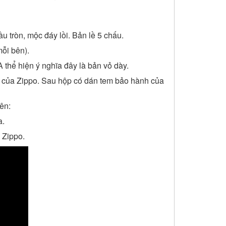
u tròn, mộc đáy lồi. Bản lề 5 chấu.
mỗi bên).
 thể hiện ý nghĩa đây là bản vỏ dày.
h của Zippo. Sau hộp có dán tem bảo hành của
ên:
a.
 Zippo.