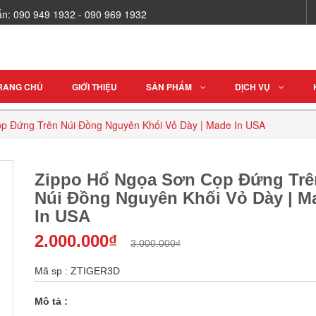
vấn: 090 949 1932 - 090 969 1932
RANG CHỦ
GIỚI THIỆU
SẢN PHẨM
DỊCH VỤ
p Đứng Trên Núi Đồng Nguyên Khối Vỏ Dày | Made In USA
Zippo Hổ Ngọa Sơn Cọp Đứng Trê
Núi Đồng Nguyên Khối Vỏ Dày | M
In USA
2.000.000₫
3.000.000₫
Mã sp : ZTIGER3D
Mô tả :