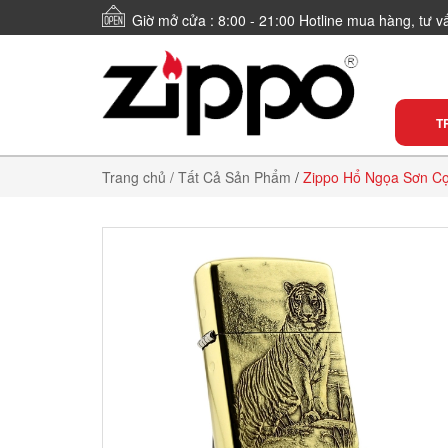
Giờ mở cửa : 8:00 - 21:00 Hotline mua hàng, tư 
T
Trang chủ
/ Tất Cả Sản Phẩm
/
Zippo Hổ Ngọa Sơn Cọ