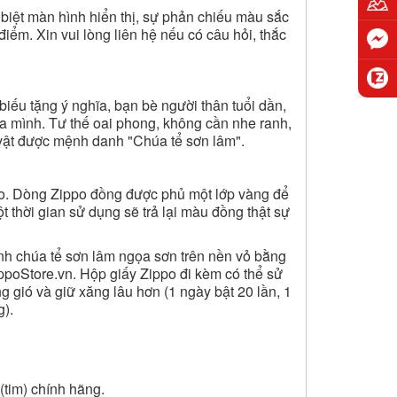
iệt màn hình hiển thị, sự phản chiếu màu sắc
điểm. Xin vui lòng liên hệ nếu có câu hỏi, thắc
u tặng ý nghĩa, bạn bè người thân tuổi dần,
của mình. Tư thế oai phong, không cần nhe ranh,
 vật được mệnh danh "Chúa tể sơn lâm".
po. Dòng Zippo đồng được phủ một lớp vàng để
 thời gian sử dụng sẽ trả lại màu đồng thật sự
h chúa tể sơn lâm ngọa sơn trên nền vỏ bằng
ippoStore.vn. Hộp giấy Zippo đi kèm có thể sử
 gió và giữ xăng lâu hơn (1 ngày bật 20 lần, 1
g).
(tim) chính hãng.