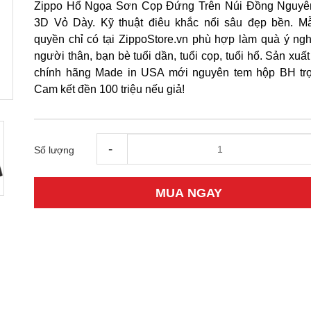
Zippo Hổ Ngọa Sơn Cọp Đứng Trên Núi Đồng Nguyê
3D Vỏ Dày. Kỹ thuật điêu khắc nổi sâu đẹp bền. M
quyền chỉ có tại ZippoStore.vn phù hợp làm quà ý ngh
người thân, bạn bè tuổi dần, tuổi cọp, tuổi hổ. Sản xuất
chính hãng Made in USA mới nguyên tem hộp BH trọ
Cam kết đền 100 triệu nếu giả!
-
Số lượng
MUA NGAY