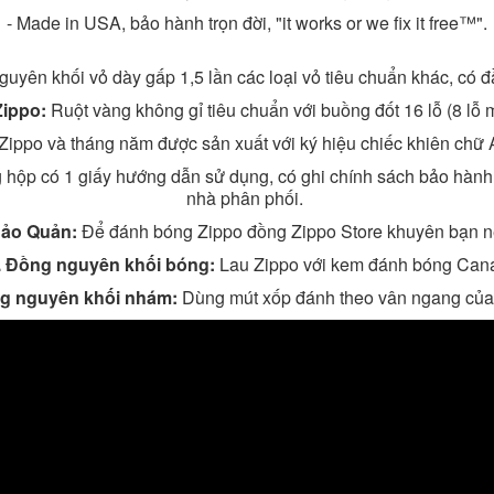
- Made in USA, bảo hành trọn đời, "it works or we fix it free™".
yên khối vỏ dày gấp 1,5 lần các loại vỏ tiêu chuẩn khác, có đầ
Zippo:
Ruột vàng không gỉ tiêu chuẩn với buồng đốt 16 lỗ (8 lỗ 
Zippo và tháng năm được sản xuất với ký hiệu chiếc khiên chữ A
 hộp có 1 giấy hướng dẫn sử dụng, có ghi chính sách bảo hàn
nhà phân phối.
Bảo Quản:
Để đánh bóng Zippo đồng Zippo Store khuyên bạn n
. Đồng nguyên khối bóng:
Lau Zippo với kem đánh bóng Can
ng nguyên khối nhám:
Dùng mút xốp đánh theo vân ngang của